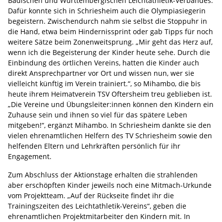
Badischen und Württembergischen Leichtathletik-Verbandes.
Dafür konnte sich in Schriesheim auch die Olympiasiegerin
begeistern. Zwischendurch nahm sie selbst die Stoppuhr in
die Hand, etwa beim Hindernissprint oder gab Tipps für noch
weitere Sätze beim Zonenweitsprung. „Mir geht das Herz auf,
wenn ich die Begeisterung der Kinder heute sehe. Durch die
Einbindung des örtlichen Vereins, hatten die Kinder auch
direkt Ansprechpartner vor Ort und wissen nun, wer sie
vielleicht künftig im Verein trainiert.“, so Mihambo, die bis
heute ihrem Heimatverein TSV Oftersheim treu geblieben ist.
„Die Vereine und Übungsleiter:innen können den Kindern ein
Zuhause sein und ihnen so viel für das spätere Leben
mitgeben!“, ergänzt Mihambo. In Schriesheim dankte sie den
vielen ehrenamtlichen Helfern des TV Schriesheim sowie den
helfenden Eltern und Lehrkräften persönlich für ihr
Engagement.
Zum Abschluss der Aktionstage erhalten die strahlenden
aber erschöpften Kinder jeweils noch eine Mitmach-Urkunde
vom Projektteam. „Auf der Rückseite findet ihr die
Trainingszeiten des Leichtathletik-Vereins“, geben die
ehrenamtlichen Projektmitarbeiter den Kindern mit. In