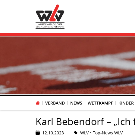
VERBAND
NEWS
WETTKAMPF
KINDER
FACHAUSSCHUSS WETTKAMPFORGANISATION
VR-POKAL KINDERLEICHTATHLETIK DES WLV
FACHAUSSCHUSS FREIZEIT-, LAUF- UND GESUNDHEITSSPORT
FACHAUSSCHUSS BILDUNG & SPORTENTWICKLUNG
WLV PERSONEN- & VE
VERTRAUENSPERSONEN Z
LAUF-/WALKING-/NORDIC WAL
Fachausschus
Karl Bebendorf – „Ich 
12.10.2023
WLV
Top-News WLV