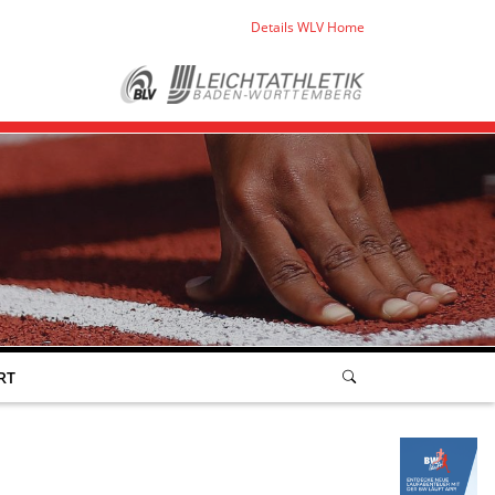
Details WLV Home
RT