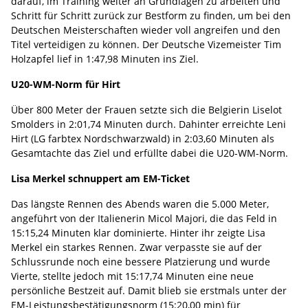
darauf, im Training weiter an Grundlagen zu arbeiten und
Schritt für Schritt zurück zur Bestform zu finden, um bei den
Deutschen Meisterschaften wieder voll angreifen und den
Titel verteidigen zu können. Der Deutsche Vizemeister Tim
Holzapfel lief in 1:47,98 Minuten ins Ziel.
U20-WM-Norm für Hirt
Über 800 Meter der Frauen setzte sich die Belgierin Liselot
Smolders in 2:01,74 Minuten durch. Dahinter erreichte Leni
Hirt (LG farbtex Nordschwarzwald) in 2:03,60 Minuten als
Gesamtachte das Ziel und erfüllte dabei die U20-WM-Norm.
Lisa Merkel schnuppert am EM-Ticket
Das längste Rennen des Abends waren die 5.000 Meter,
angeführt von der Italienerin Micol Majori, die das Feld in
15:15,24 Minuten klar dominierte. Hinter ihr zeigte Lisa
Merkel ein starkes Rennen. Zwar verpasste sie auf der
Schlussrunde noch eine bessere Platzierung und wurde
Vierte, stellte jedoch mit 15:17,74 Minuten eine neue
persönliche Bestzeit auf. Damit blieb sie erstmals unter der
EM-Leistungsbestätigungsnorm (15:20,00 min) für