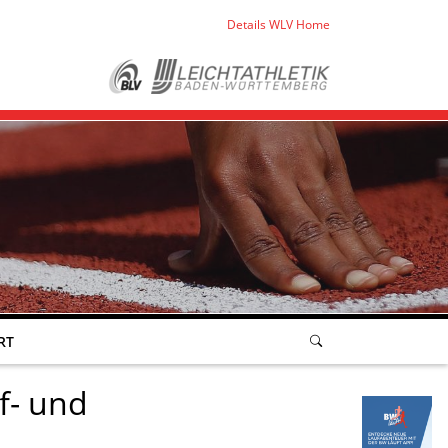
Details WLV Home
RT
f- und