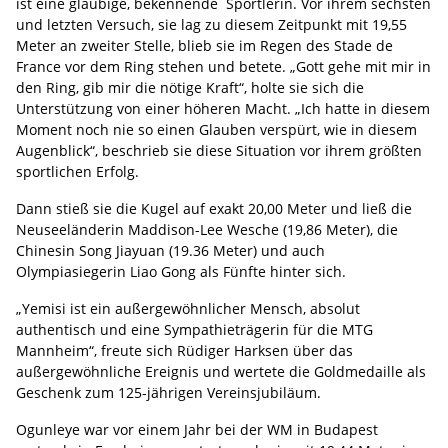
ist eine gläubige, bekennende Sportlerin. Vor ihrem sechsten
und letzten Versuch, sie lag zu diesem Zeitpunkt mit 19,55
Meter an zweiter Stelle, blieb sie im Regen des Stade de
France vor dem Ring stehen und betete. „Gott gehe mit mir in
den Ring, gib mir die nötige Kraft“, holte sie sich die
Unterstützung von einer höheren Macht. „Ich hatte in diesem
Moment noch nie so einen Glauben verspürt, wie in diesem
Augenblick“, beschrieb sie diese Situation vor ihrem größten
sportlichen Erfolg.
Dann stieß sie die Kugel auf exakt 20,00 Meter und ließ die
Neuseeländerin Maddison-Lee Wesche (19,86 Meter), die
Chinesin Song Jiayuan (19.36 Meter) und auch
Olympiasiegerin Liao Gong als Fünfte hinter sich.
„Yemisi ist ein außergewöhnlicher Mensch, absolut
authentisch und eine Sympathieträgerin für die MTG
Mannheim“, freute sich Rüdiger Harksen über das
außergewöhnliche Ereignis und wertete die Goldmedaille als
Geschenk zum 125-jährigen Vereinsjubiläum.
Ogunleye war vor einem Jahr bei der WM in Budapest