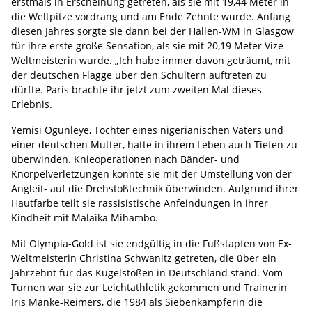
erstmals in Erscheinung getreten, als sie mit 19,44 Meter in
die Weltpitze vordrang und am Ende Zehnte wurde. Anfang
diesen Jahres sorgte sie dann bei der Hallen-WM in Glasgow
für ihre erste große Sensation, als sie mit 20,19 Meter Vize-
Weltmeisterin wurde. „Ich habe immer davon geträumt, mit
der deutschen Flagge über den Schultern auftreten zu
dürfte. Paris brachte ihr jetzt zum zweiten Mal dieses
Erlebnis.
Yemisi Ogunleye, Tochter eines nigerianischen Vaters und
einer deutschen Mutter, hatte in ihrem Leben auch Tiefen zu
überwinden. Knieoperationen nach Bänder- und
Knorpelverletzungen konnte sie mit der Umstellung von der
Angleit- auf die Drehstoßtechnik überwinden. Aufgrund ihrer
Hautfarbe teilt sie rassisistische Anfeindungen in ihrer
Kindheit mit Malaika Mihambo.
Mit Olympia-Gold ist sie endgültig in die Fußstapfen von Ex-
Weltmeisterin Christina Schwanitz getreten, die über ein
Jahrzehnt für das Kugelstoßen in Deutschland stand. Vom
Turnen war sie zur Leichtathletik gekommen und Trainerin
Iris Manke-Reimers, die 1984 als Siebenkämpferin die