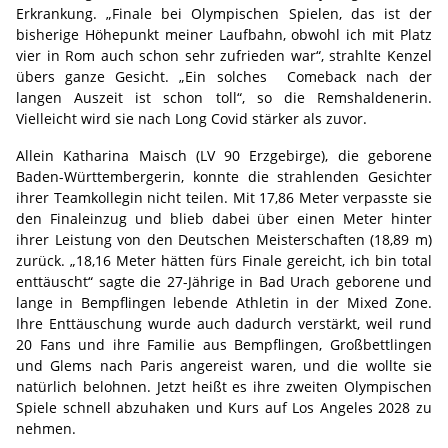
Erkrankung. „Finale bei Olympischen Spielen, das ist der
bisherige Höhepunkt meiner Laufbahn, obwohl ich mit Platz
vier in Rom auch schon sehr zufrieden war“, strahlte Kenzel
übers ganze Gesicht. „Ein solches Comeback nach der
langen Auszeit ist schon toll“, so die Remshaldenerin.
Vielleicht wird sie nach Long Covid stärker als zuvor.
Allein Katharina Maisch (LV 90 Erzgebirge), die geborene
Baden-Württembergerin, konnte die strahlenden Gesichter
ihrer Teamkollegin nicht teilen. Mit 17,86 Meter verpasste sie
den Finaleinzug und blieb dabei über einen Meter hinter
ihrer Leistung von den Deutschen Meisterschaften (18,89 m)
zurück. „18,16 Meter hätten fürs Finale gereicht, ich bin total
enttäuscht“ sagte die 27-Jährige in Bad Urach geborene und
lange in Bempflingen lebende Athletin in der Mixed Zone.
Ihre Enttäuschung wurde auch dadurch verstärkt, weil rund
20 Fans und ihre Familie aus Bempflingen, Großbettlingen
und Glems nach Paris angereist waren, und die wollte sie
natürlich belohnen. Jetzt heißt es ihre zweiten Olympischen
Spiele schnell abzuhaken und Kurs auf Los Angeles 2028 zu
nehmen.