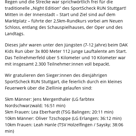
Regen und die Strecke war sprichwörtlich frei für die
traditionelle „Night Edition“ des SportScheck RUN Stuttgart!
Mitten in der Innenstadt – Start und Ziel sind auf dem
Marktplatz – führte der 2,5km-Rundkurs vorbei am Neuen
Schloss, entlang des Schauspielhauses, der Oper und des
Landtags.
Dieses Jahr waren unter den Jüngsten (7-12 Jahre) beim DAK
Kids Run über 3x 800 Meter 112 junge Lauftalente am Start.
Das Teilnehmerfeld über 5 Kilometer und 10 Kilometer war
mit insgesamt 2.300 Teilnehmer:innen voll bepackt.
Wir gratulieren den Sieger:innen des diesjährigen
SportScheck RUN Stuttgart, die feierlich durch ein kleines
Feuerwerk über die Ziellinie gelaufen sind:
5km Männer: Jens Mergenthaler (LG farbtex
Nordschwarzwald; 16:51 min)
5km Frauen: Lea Eberhardt (TSG Balingen; 20:11 min)
10km Männer: Oliver Tzschoppe (LG Erlangen; 36:12 min)
10km Frauen: Leah Hanle (TSV Holzelfingen / Saysky; 38:06
min)