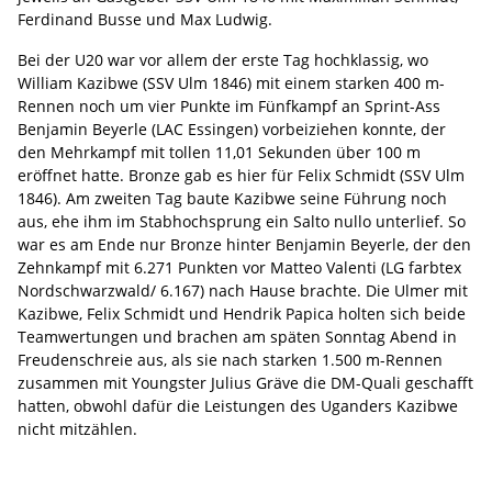
Ferdinand Busse und Max Ludwig.
Bei der U20 war vor allem der erste Tag hochklassig, wo
William Kazibwe (SSV Ulm 1846) mit einem starken 400 m-
Rennen noch um vier Punkte im Fünfkampf an Sprint-Ass
Benjamin Beyerle (LAC Essingen) vorbeiziehen konnte, der
den Mehrkampf mit tollen 11,01 Sekunden über 100 m
eröffnet hatte. Bronze gab es hier für Felix Schmidt (SSV Ulm
1846). Am zweiten Tag baute Kazibwe seine Führung noch
aus, ehe ihm im Stabhochsprung ein Salto nullo unterlief. So
war es am Ende nur Bronze hinter Benjamin Beyerle, der den
Zehnkampf mit 6.271 Punkten vor Matteo Valenti (LG farbtex
Nordschwarzwald/ 6.167) nach Hause brachte. Die Ulmer mit
Kazibwe, Felix Schmidt und Hendrik Papica holten sich beide
Teamwertungen und brachen am späten Sonntag Abend in
Freudenschreie aus, als sie nach starken 1.500 m-Rennen
zusammen mit Youngster Julius Gräve die DM-Quali geschafft
hatten, obwohl dafür die Leistungen des Uganders Kazibwe
nicht mitzählen.