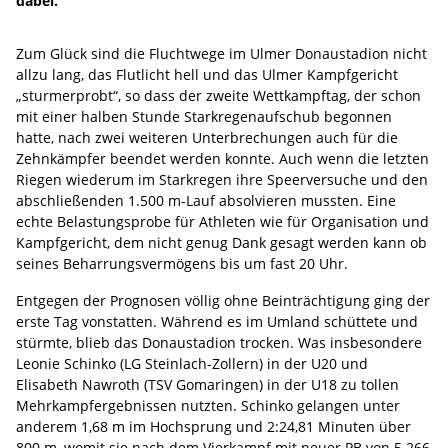
dabei.
Zum Glück sind die Fluchtwege im Ulmer Donaustadion nicht
allzu lang, das Flutlicht hell und das Ulmer Kampfgericht
„sturmerprobt“, so dass der zweite Wettkampftag, der schon
mit einer halben Stunde Starkregenaufschub begonnen
hatte, nach zwei weiteren Unterbrechungen auch für die
Zehnkämpfer beendet werden konnte. Auch wenn die letzten
Riegen wiederum im Starkregen ihre Speerversuche und den
abschließenden 1.500 m-Lauf absolvieren mussten. Eine
echte Belastungsprobe für Athleten wie für Organisation und
Kampfgericht, dem nicht genug Dank gesagt werden kann ob
seines Beharrungsvermögens bis um fast 20 Uhr.
Entgegen der Prognosen völlig ohne Beinträchtigung ging der
erste Tag vonstatten. Während es im Umland schüttete und
stürmte, blieb das Donaustadion trocken. Was insbesondere
Leonie Schinko (LG Steinlach-Zollern) in der U20 und
Elisabeth Nawroth (TSV Gomaringen) in der U18 zu tollen
Mehrkampfergebnissen nutzten. Schinko gelangen unter
anderem 1,68 m im Hochsprung und 2:24,81 Minuten über
800 m, womit sie nach dem Vierkampf mit neuer PB von 5.266