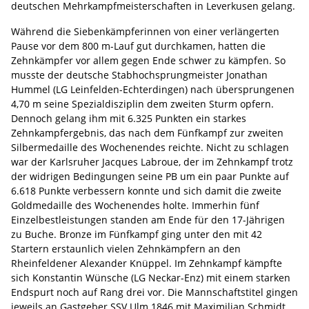
deutschen Mehrkampfmeisterschaften in Leverkusen gelang.
Während die Siebenkämpferinnen von einer verlängerten
Pause vor dem 800 m-Lauf gut durchkamen, hatten die
Zehnkämpfer vor allem gegen Ende schwer zu kämpfen. So
musste der deutsche Stabhochsprungmeister Jonathan
Hummel (LG Leinfelden-Echterdingen) nach übersprungenen
4,70 m seine Spezialdisziplin dem zweiten Sturm opfern.
Dennoch gelang ihm mit 6.325 Punkten ein starkes
Zehnkampfergebnis, das nach dem Fünfkampf zur zweiten
Silbermedaille des Wochenendes reichte. Nicht zu schlagen
war der Karlsruher Jacques Labroue, der im Zehnkampf trotz
der widrigen Bedingungen seine PB um ein paar Punkte auf
6.618 Punkte verbessern konnte und sich damit die zweite
Goldmedaille des Wochenendes holte. Immerhin fünf
Einzelbestleistungen standen am Ende für den 17-Jährigen
zu Buche. Bronze im Fünfkampf ging unter den mit 42
Startern erstaunlich vielen Zehnkämpfern an den
Rheinfeldener Alexander Knüppel. Im Zehnkampf kämpfte
sich Konstantin Wünsche (LG Neckar-Enz) mit einem starken
Endspurt noch auf Rang drei vor. Die Mannschaftstitel gingen
jeweils an Gastgeber SSV Ulm 1846 mit Maximilian Schmidt,