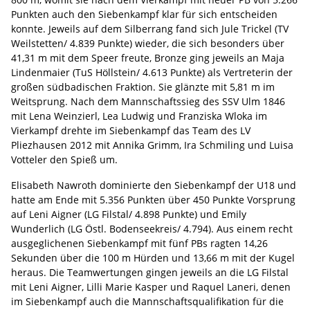
Punkten auch den Siebenkampf klar für sich entscheiden
konnte. Jeweils auf dem Silberrang fand sich Jule Trickel (TV
Weilstetten/ 4.839 Punkte) wieder, die sich besonders über
41,31 m mit dem Speer freute, Bronze ging jeweils an Maja
Lindenmaier (TuS Höllstein/ 4.613 Punkte) als Vertreterin der
großen südbadischen Fraktion. Sie glänzte mit 5,81 m im
Weitsprung. Nach dem Mannschaftssieg des SSV Ulm 1846
mit Lena Weinzierl, Lea Ludwig und Franziska Wloka im
Vierkampf drehte im Siebenkampf das Team des LV
Pliezhausen 2012 mit Annika Grimm, Ira Schmiling und Luisa
Votteler den Spieß um.
Elisabeth Nawroth dominierte den Siebenkampf der U18 und
hatte am Ende mit 5.356 Punkten über 450 Punkte Vorsprung
auf Leni Aigner (LG Filstal/ 4.898 Punkte) und Emily
Wunderlich (LG Östl. Bodenseekreis/ 4.794). Aus einem recht
ausgeglichenen Siebenkampf mit fünf PBs ragten 14,26
Sekunden über die 100 m Hürden und 13,66 m mit der Kugel
heraus. Die Teamwertungen gingen jeweils an die LG Filstal
mit Leni Aigner, Lilli Marie Kasper und Raquel Laneri, denen
im Siebenkampf auch die Mannschaftsqualifikation für die