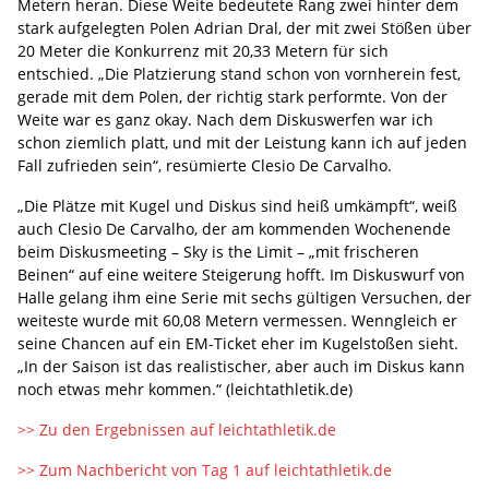
Metern heran. Diese Weite bedeutete Rang zwei hinter dem
stark aufgelegten Polen Adrian Dral, der mit zwei Stößen über
20 Meter die Konkurrenz mit 20,33 Metern für sich
entschied. „Die Platzierung stand schon von vornherein fest,
gerade mit dem Polen, der richtig stark performte. Von der
Weite war es ganz okay. Nach dem Diskuswerfen war ich
schon ziemlich platt, und mit der Leistung kann ich auf jeden
Fall zufrieden sein“, resümierte Clesio De Carvalho.
„Die Plätze mit Kugel und Diskus sind heiß umkämpft“, weiß
auch Clesio De Carvalho, der am kommenden Wochenende
beim Diskusmeeting – Sky is the Limit – „mit frischeren
Beinen“ auf eine weitere Steigerung hofft. Im Diskuswurf von
Halle gelang ihm eine Serie mit sechs gültigen Versuchen, der
weiteste wurde mit 60,08 Metern vermessen. Wenngleich er
seine Chancen auf ein EM-Ticket eher im Kugelstoßen sieht.
„In der Saison ist das realistischer, aber auch im Diskus kann
noch etwas mehr kommen.“ (leichtathletik.de)
>> Zu den Ergebnissen auf leichtathletik.de
>> Zum Nachbericht von Tag 1 auf leichtathletik.de