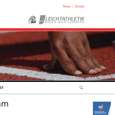
News
Details
RT
 am