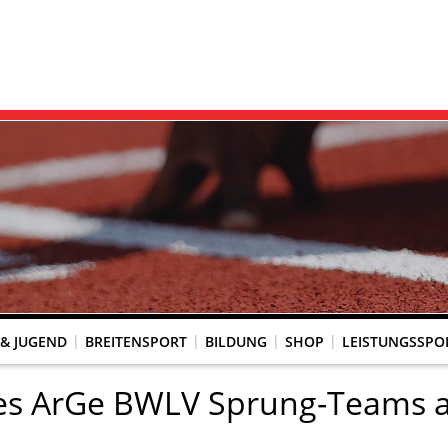
 & JUGEND
BREITENSPORT
BILDUNG
SHOP
LEISTUNGSSPO
REINSACCOUNT
UM SCHUTZ VOR GEWALT
KINGTREFF
s Seniorenwettkampfsport
BESTENLISTENFÄHIGE LAUFVERANSTALTUNGEN
LAUFVERANSTALTUNGEN DES WLV
Genehmigte Laufveranstaltungen mit bestenlistenfähiger Strecke
Grundschule trifft Kinderleichtathletik
des ArGe BWLV Sprung-Teams