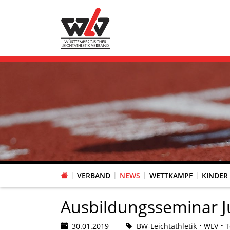
VERBAND
NEWS
WETTKAMPF
KINDER
FACHAUSSCHUSS WETTKAMPFORGANISATION
VR-POKAL KINDERLEICHTATHLETIK DES WLV
FACHAUSSCHUSS FREIZEIT-, LAUF- UND GESUNDHEITSSPORT
FACHAUSSCHUSS BILDUNG & SPORTENTWICKLUNG
WLV PERSONEN- & VE
VERTRAUENSPERSONEN Z
LAUF-/WALKING-/NORDIC WAL
Fachausschus
Ausbildungsseminar J
30.01.2019
BW-Leichtathletik
WLV
T