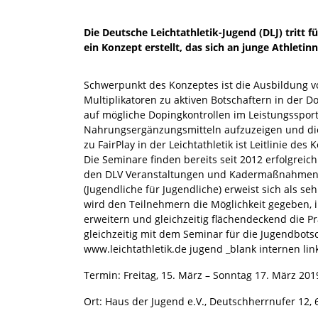
Die Deutsche Leichtathletik-Jugend (DLJ) tritt 
ein Konzept erstellt, das sich an junge Athletin
Schwerpunkt des Konzeptes ist die Ausbildung v
Multiplikatoren zu aktiven Botschaftern in der Do
auf mögliche Dopingkontrollen im Leistungsspor
Nahrungsergänzungsmitteln aufzuzeigen und die 
zu FairPlay in der Leichtathletik ist Leitlinie des
Die Seminare finden bereits seit 2012 erfolgreic
den DLV Veranstaltungen und Kadermaßnahmen a
(Jugendliche für Jugendliche) erweist sich als se
wird den Teilnehmern die Möglichkeit gegeben,
erweitern und gleichzeitig flächendeckend die Pr
gleichzeitig mit dem Seminar für die Jugendbotsch
www.leichtathletik.de jugend _blank internen lin
Termin: Freitag, 15. März – Sonntag 17. März 201
Ort: Haus der Jugend e.V., Deutschherrnufer 12, 