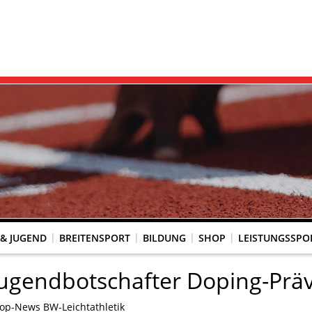
 & JUGEND
BREITENSPORT
BILDUNG
SHOP
LEISTUNGSSPO
REINSACCOUNT
UM SCHUTZ VOR GEWALT
KINGTREFF
s Seniorenwettkampfsport
BESTENLISTENFÄHIGE LAUFVERANSTALTUNGEN
LAUFVERANSTALTUNGEN DES WLV
Genehmigte Laufveranstaltungen mit bestenlistenfähiger Strecke
Grundschule trifft Kinderleichtathletik
ugendbotschafter Doping-Prä
op-News BW-Leichtathletik