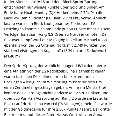
In der Altersklasse
M15
und dem Block Sprint/Sprung
entschieden nur wenige Punkte über Gold und Silber. Am
Ende hatte Noah Montag (DJK Hockenheim; 2.794 Pkt) die
Nase vor Daniel Richter (LG Baar; 2.770 Pkt.) vorne. Ähnlich
knapp war es im Block Lauf: Johannes Flotho vom TV
Denzlingen konnte sich am Ende gut 60 Punkte mehr als sein
Verfolger Jonathan Hörig (LG Ortenau Nord) erkämpfen. Der
Blockwettkampf Wurf der M15 ging in Zell an Michael Koop,
ebenfalls von der LG Ortenau Nord, mit 2.749 Punkten und
starken Leistungen im Kugelstoß (13,39 m) und Diskuswurf
(41,48 m).
Den Sprint/Sprung der weiblichen Jugend
W14
dominierte
eine Athletin von der LG Radolfzell: Elina Haghighat Panah
war in fast allen Disziplinen ihren Konkurrentinnen
überlegen – lediglich im Weitsprung musste sie sich um
einen Zentimeter geschlagen geben. An ihrem Meistertitel
konnte das allerdings nichts ändern: Mit 2.576 Punkten und
über 300 Punkten Vorsprung auf Rang 2 wurde sie Erste. Im
Block Lauf durfte Lena van Hal (TV Villingen) jubeln. Sie wurde
mit der Goldmedaille für ihre 2.307 Punkte geehrt. Der dritte
Blockmehrkampf dieser Altersklasse, Wurf, ging an Anna