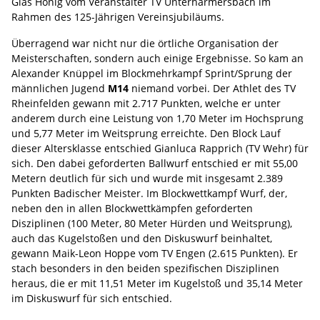
Glas Honig vom Veranstalter TV Unterharmersbach im
Rahmen des 125-Jährigen Vereinsjubiläums.
Überragend war nicht nur die örtliche Organisation der
Meisterschaften, sondern auch einige Ergebnisse. So kam an
Alexander Knüppel im Blockmehrkampf Sprint/Sprung der
männlichen Jugend
M14
niemand vorbei. Der Athlet des TV
Rheinfelden gewann mit 2.717 Punkten, welche er unter
anderem durch eine Leistung von 1,70 Meter im Hochsprung
und 5,77 Meter im Weitsprung erreichte. Den Block Lauf
dieser Altersklasse entschied Gianluca Rapprich (TV Wehr) für
sich. Den dabei geforderten Ballwurf entschied er mit 55,00
Metern deutlich für sich und wurde mit insgesamt 2.389
Punkten Badischer Meister. Im Blockwettkampf Wurf, der,
neben den in allen Blockwettkämpfen geforderten
Disziplinen (100 Meter, 80 Meter Hürden und Weitsprung),
auch das Kugelstoßen und den Diskuswurf beinhaltet,
gewann Maik-Leon Hoppe vom TV Engen (2.615 Punkten). Er
stach besonders in den beiden spezifischen Disziplinen
heraus, die er mit 11,51 Meter im Kugelstoß und 35,14 Meter
im Diskuswurf für sich entschied.