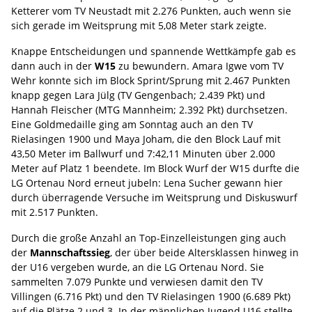
Ketterer vom TV Neustadt mit 2.276 Punkten, auch wenn sie
sich gerade im Weitsprung mit 5,08 Meter stark zeigte.
Knappe Entscheidungen und spannende Wettkämpfe gab es
dann auch in der
W15
zu bewundern. Amara Igwe vom TV
Wehr konnte sich im Block Sprint/Sprung mit 2.467 Punkten
knapp gegen Lara Jülg (TV Gengenbach; 2.439 Pkt) und
Hannah Fleischer (MTG Mannheim; 2.392 Pkt) durchsetzen.
Eine Goldmedaille ging am Sonntag auch an den TV
Rielasingen 1900 und Maya Joham, die den Block Lauf mit
43,50 Meter im Ballwurf und 7:42,11 Minuten über 2.000
Meter auf Platz 1 beendete. Im Block Wurf der W15 durfte die
LG Ortenau Nord erneut jubeln: Lena Sucher gewann hier
durch überragende Versuche im Weitsprung und Diskuswurf
mit 2.517 Punkten.
Durch die große Anzahl an Top-Einzelleistungen ging auch
der
Mannschaftssieg
, der über beide Altersklassen hinweg in
der U16 vergeben wurde, an die LG Ortenau Nord. Sie
sammelten 7.079 Punkte und verwiesen damit den TV
Villingen (6.716 Pkt) und den TV Rielasingen 1900 (6.689 Pkt)
auf die Plätze 2 und 3. In der männlichen Jugend U16 stellte