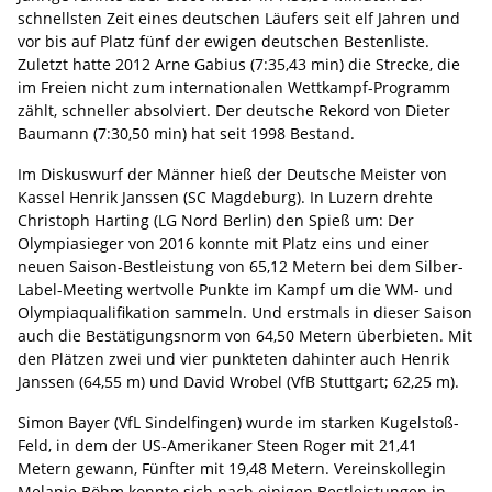
schnellsten Zeit eines deutschen Läufers seit elf Jahren und
vor bis auf Platz fünf der ewigen deutschen Bestenliste.
Zuletzt hatte 2012 Arne Gabius (7:35,43 min) die Strecke, die
im Freien nicht zum internationalen Wettkampf-Programm
zählt, schneller absolviert. Der deutsche Rekord von Dieter
Baumann (7:30,50 min) hat seit 1998 Bestand.
Im Diskuswurf der Männer hieß der Deutsche Meister von
Kassel Henrik Janssen (SC Magdeburg). In Luzern drehte
Christoph Harting (LG Nord Berlin) den Spieß um: Der
Olympiasieger von 2016 konnte mit Platz eins und einer
neuen Saison-Bestleistung von 65,12 Metern bei dem Silber-
Label-Meeting wertvolle Punkte im Kampf um die WM- und
Olympiaqualifikation sammeln. Und erstmals in dieser Saison
auch die Bestätigungsnorm von 64,50 Metern überbieten. Mit
den Plätzen zwei und vier punkteten dahinter auch Henrik
Janssen (64,55 m) und David Wrobel (VfB Stuttgart; 62,25 m).
Simon Bayer (VfL Sindelfingen) wurde im starken Kugelstoß-
Feld, in dem der US-Amerikaner Steen Roger mit 21,41
Metern gewann, Fünfter mit 19,48 Metern. Vereinskollegin
Melanie Böhm konnte sich nach einigen Bestleistungen in