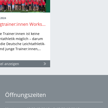
.2024
Jungtrainer:innen Workshop zur DM in Braunschweig
 Trainer:innen ist keine
htathletik möglich – darum
 die Deutsche Leichtathletik-
nd junge Trainer:innen,…
kel anzeigen
Öffnungszeiten