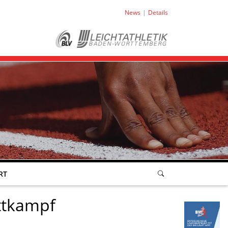
News
Details
RT
ttkampf