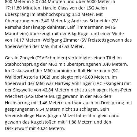
800 Meter in 2:07,04 Minuten und über 5000 Meter in
17:11,80 Minuten. Harald Class von der LSG Aalen
übersprang im Stabhochsprung 3,50 Meter. Mit
übersprungenen 3,40 Meter lag Andreas Schneider (SV
Remshalden) knapp dahinter. Leif Timmermann (MTG
Mannheim) überzeugt mit der 6 kg-Kugel und einer Weite
von 14,17 Metern. Wolfgang Zimmer (SV Freistett) gewann das
Speerwerfen der M55 mit 47,53 Meter.
Gerald Znoyek (TSV Schmiden) verteidigte seinen Titel im
Stabhochsprung der M60 mit übersprungenen 3,40 Metern.
Im Diskuswurf der M60 dominierte Rolf Heinzmann (SG
Walldorf Astoria 1902) und siegte mit 46,60 Metern. Im
Speerwurf der M60 war Hartwig Vöhringer (LAC Essingen) mit
der Siegweite von 42,84 Metern nicht zu schlagen. Hans-Peter
Wiechert (LAG Obere Murg) gewann in der M65 den
Hochsprung mit 1,46 Metern und war auch im Dreisprung mit
gesprungenen 9,54 Metern nicht zu schlagen. Sein
Vereinskollege Hans-Jürgen Mitzel tat es ihm gleich und
gewann das Kugelstoßen mit 11,88 Metern und den
Diskuswurf mit 40,24 Metern.