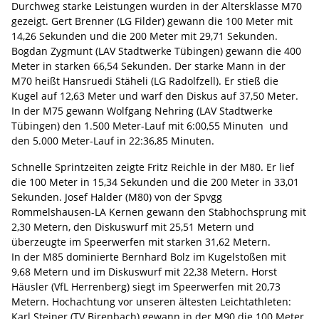
Durchweg starke Leistungen wurden in der Altersklasse M70
gezeigt. Gert Brenner (LG Filder) gewann die 100 Meter mit
14,26 Sekunden und die 200 Meter mit 29,71 Sekunden.
Bogdan Zygmunt (LAV Stadtwerke Tübingen) gewann die 400
Meter in starken 66,54 Sekunden. Der starke Mann in der
M70 heißt Hansruedi Stäheli (LG Radolfzell). Er stieß die
Kugel auf 12,63 Meter und warf den Diskus auf 37,50 Meter.
In der M75 gewann Wolfgang Nehring (LAV Stadtwerke
Tübingen) den 1.500 Meter-Lauf mit 6:00,55 Minuten und
den 5.000 Meter-Lauf in 22:36,85 Minuten.
Schnelle Sprintzeiten zeigte Fritz Reichle in der M80. Er lief
die 100 Meter in 15,34 Sekunden und die 200 Meter in 33,01
Sekunden. Josef Halder (M80) von der Spvgg
Rommelshausen-LA Kernen gewann den Stabhochsprung mit
2,30 Metern, den Diskuswurf mit 25,51 Metern und
überzeugte im Speerwerfen mit starken 31,62 Metern.
In der M85 dominierte Bernhard Bolz im Kugelstoßen mit
9,68 Metern und im Diskuswurf mit 22,38 Metern. Horst
Häusler (VfL Herrenberg) siegt im Speerwerfen mit 20,73
Metern. Hochachtung vor unseren ältesten Leichtathleten:
Karl Steiner (TV Birenbach) gewann in der M90 die 100 Meter