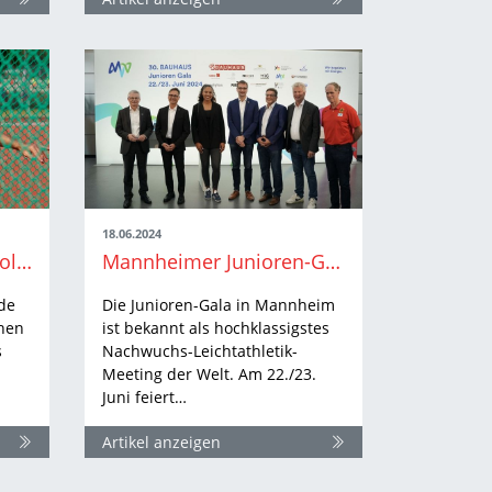
18.06.2024
Masters-Athlet:innen holen zahlreiche DM-Medaillen nach Baden-Württemberg
Mannheimer Junioren-Gala empfängt zum 30. Jubiläum Gäste aus 24 Nationen
de
Die Junioren-Gala in Mannheim
chen
ist bekannt als hochklassigstes
s
Nachwuchs-Leichtathletik-
Meeting der Welt. Am 22./23.
Juni feiert…
Artikel anzeigen