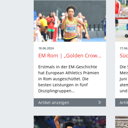
18.06.2024
17.06
EM Rom | „Golden Crown“ adelt Malaika Mihambos EM-Triumph
Erstmals in der EM-Geschichte
Die
hat European Athletics Prämien
Meis
in Rom ausgeschüttet. Die
Juni
besten Leistungen in fünf
ate
Disziplingruppen…
und 
Artikel anzeigen
Arti