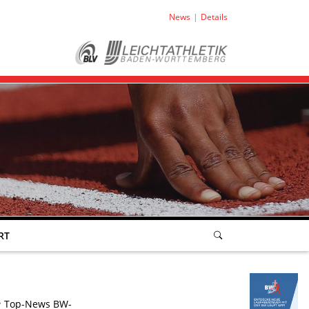
News
Details
RT
Top-News BW-