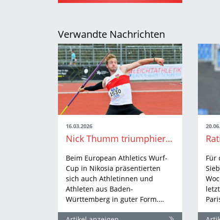
Verwandte Nachrichten
16.03.2026
20.06
Nick Thumm triumphiert bei EA-Wurf-Cup in Nikosia
Beim European Athletics Wurf-
Für
Cup in Nikosia präsentierten
Sie
sich auch Athletinnen und
Woc
Athleten aus Baden-
letz
Württemberg in guter Form.…
Pari
Artikel anzeigen
Arti