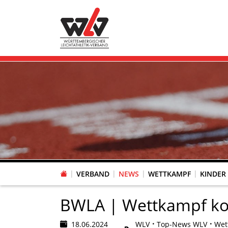
VERBAND
NEWS
WETTKAMPF
KINDER
FACHAUSSCHUSS WETTKAMPFORGANISATION
VR-POKAL KINDERLEICHTATHLETIK DES WLV
FACHAUSSCHUSS FREIZEIT-, LAUF- UND GESUNDHEITSSPORT
FACHAUSSCHUSS BILDUNG & SPORTENTWICKLUNG
WLV PERSONEN- & VE
VERTRAUENSPERSONEN Z
LAUF-/WALKING-/NORDIC WAL
Fachausschus
BWLA | Wettkampf k
18.06.2024
WLV
Top-News WLV
Wet