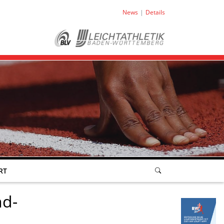
News
Details
RT
nd-