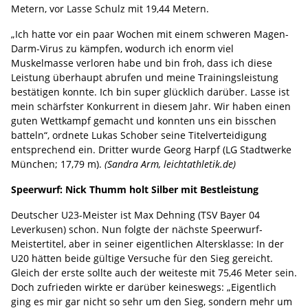
Metern, vor Lasse Schulz mit 19,44 Metern.
„Ich hatte vor ein paar Wochen mit einem schweren Magen-
Darm-Virus zu kämpfen, wodurch ich enorm viel
Muskelmasse verloren habe und bin froh, dass ich diese
Leistung überhaupt abrufen und meine Trainingsleistung
bestätigen konnte. Ich bin super glücklich darüber. Lasse ist
mein schärfster Konkurrent in diesem Jahr. Wir haben einen
guten Wettkampf gemacht und konnten uns ein bisschen
batteln“, ordnete Lukas Schober seine Titelverteidigung
entsprechend ein. Dritter wurde Georg Harpf (LG Stadtwerke
München; 17,79 m).
(Sandra Arm, leichtathletik.de)
Speerwurf: Nick Thumm holt Silber mit Bestleistung
Deutscher U23-Meister ist Max Dehning (TSV Bayer 04
Leverkusen) schon. Nun folgte der nächste Speerwurf-
Meistertitel, aber in seiner eigentlichen Altersklasse: In der
U20 hätten beide gültige Versuche für den Sieg gereicht.
Gleich der erste sollte auch der weiteste mit 75,46 Meter sein.
Doch zufrieden wirkte er darüber keineswegs: „Eigentlich
ging es mir gar nicht so sehr um den Sieg, sondern mehr um