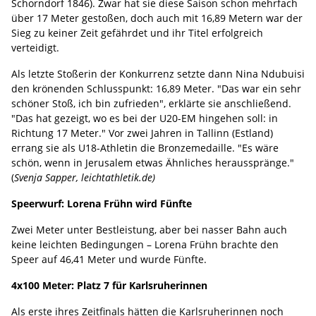
Schorndorf 1846). Zwar hat sie diese Saison schon mehrfach
über 17 Meter gestoßen, doch auch mit 16,89 Metern war der
Sieg zu keiner Zeit gefährdet und ihr Titel erfolgreich
verteidigt.
Als letzte Stoßerin der Konkurrenz setzte dann Nina Ndubuisi
den krönenden Schlusspunkt: 16,89 Meter. "Das war ein sehr
schöner Stoß, ich bin zufrieden", erklärte sie anschließend.
"Das hat gezeigt, wo es bei der U20-EM hingehen soll: in
Richtung 17 Meter." Vor zwei Jahren in Tallinn (Estland)
errang sie als U18-Athletin die Bronzemedaille. "Es wäre
schön, wenn in Jerusalem etwas Ähnliches herausspränge."
(
Svenja Sapper, leichtathletik.de)
Speerwurf: Lorena Frühn wird Fünfte
Zwei Meter unter Bestleistung, aber bei nasser Bahn auch
keine leichten Bedingungen – Lorena Frühn brachte den
Speer auf 46,41 Meter und wurde Fünfte.
4x100 Meter: Platz 7 für Karlsruherinnen
Als erste ihres Zeitfinals hätten die Karlsruherinnen noch