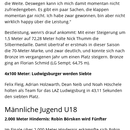
die Weite. Deswegen kann ich mich damit momentan nicht
zufriedengeben. Es gibt ein paar Sachen, die klappen
momentan gar nicht. Ich habe zwar gewonnen, bin aber nicht
wirklich happy über die Leistung.“
Bestleistung, wenn’s drauf ankommt: Mit einer Steigerung um
1,5 Meter auf 72,28 Meter holte Nick Thumm die
Silbermedaille. Damit übertraf er erstmals in dieser Saison
die 70-Meter-Marke, und zwar deutlich, und konnte sich nach
Bronze im vergangenen Jahr um einen Platz steigern. Bronze
ging an Florian Schmid (LG Sempt; 64,75 m).
4x100 Meter: Ludwigsburger werden Siebte
Felix Fleig, Adrian Holzwarth, Dean Neib und Noah Höschele
holten als Team für das LAZ Ludwigsburg in 43,11 Sekunden
den siebten Platz.
Männliche Jugend U18
2.000 Meter Hindernis: Robin Börsken wird Fünfter
Im Finale über 2.000 Meter Hindernis erkämpfte sich Robin