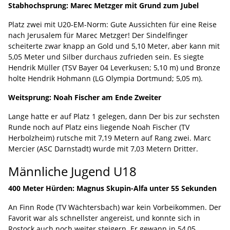
Stabhochsprung: Marec Metzger mit Grund zum Jubel
Platz zwei mit U20-EM-Norm: Gute Aussichten für eine Reise
nach Jerusalem für Marec Metzger! Der Sindelfinger
scheiterte zwar knapp an Gold und 5,10 Meter, aber kann mit
5,05 Meter und Silber durchaus zufrieden sein. Es siegte
Hendrik Müller (TSV Bayer 04 Leverkusen; 5,10 m) und Bronze
holte Hendrik Hohmann (LG Olympia Dortmund; 5,05 m).
Weitsprung: Noah Fischer am Ende Zweiter
Lange hatte er auf Platz 1 gelegen, dann Der bis zur sechsten
Runde noch auf Platz eins liegende Noah Fischer (TV
Herbolzheim) rutsche mit 7,19 Metern auf Rang zwei. Marc
Mercier (ASC Darnstadt) wurde mit 7,03 Metern Dritter.
Männliche Jugend U18
400 Meter Hürden: Magnus Skupin-Alfa unter 55 Sekunden
An Finn Rode (TV Wächtersbach) war kein Vorbeikommen. Der
Favorit war als schnellster angereist, und konnte sich in
Rostock auch noch weiter steigern. Er gewann in 54,05