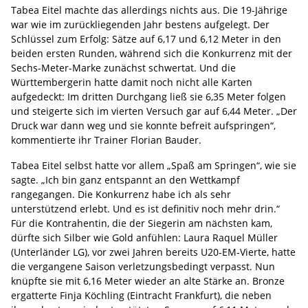
Tabea Eitel machte das allerdings nichts aus. Die 19-Jährige
war wie im zurückliegenden Jahr bestens aufgelegt. Der
Schlüssel zum Erfolg: Sätze auf 6,17 und 6,12 Meter in den
beiden ersten Runden, während sich die Konkurrenz mit der
Sechs-Meter-Marke zunächst schwertat. Und die
Württembergerin hatte damit noch nicht alle Karten
aufgedeckt: Im dritten Durchgang ließ sie 6,35 Meter folgen
und steigerte sich im vierten Versuch gar auf 6,44 Meter. „Der
Druck war dann weg und sie konnte befreit aufspringen“,
kommentierte ihr Trainer Florian Bauder.
Tabea Eitel selbst hatte vor allem „Spaß am Springen“, wie sie
sagte. „Ich bin ganz entspannt an den Wettkampf
rangegangen. Die Konkurrenz habe ich als sehr
unterstützend erlebt. Und es ist definitiv noch mehr drin.“
Für die Kontrahentin, die der Siegerin am nächsten kam,
dürfte sich Silber wie Gold anfühlen: Laura Raquel Müller
(Unterländer LG), vor zwei Jahren bereits U20-EM-Vierte, hatte
die vergangene Saison verletzungsbedingt verpasst. Nun
knüpfte sie mit 6,16 Meter wieder an alte Stärke an. Bronze
ergatterte Finja Köchling (Eintracht Frankfurt), die neben