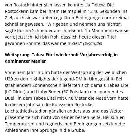
von Rostock hinter sich lassen konnte: Lia Flotow. Die
Rostockerin kam bei ihrem Heimspiel in 13,46 Sekunden ins
Ziel, auch sie war unter regulären Bedingungen nur dreimal
schneller gewesen. "Wir geben und nehmen uns nichts",
sagte Rosina Schneider anschließend. "In Mannheim war sie
vorn, jetzt ich. Ich bin froh, dass ich heute diesen Titel
gewinnen konnte, das war mein Ziel."
(svs/la.de)
Weitsprung: Tabea Eitel wiederholt Vorjahreserfolg in
dominanter Manier
Vor einem Jahr in Ulm hatte der Weitsprung der weiblichen
U20 zu den Highlights der Jugend-DM in Ulm gezählt. Bei
strahlendem Sonnenschein lieferten sich damals Tabea Eitel
(LG Filder) und Libby Buder (SC Potsdam) ein spannendes
Duell, in dem Tabea Eitel mit 6,48 Meter die Nase vorn hatte.
In diesem Jahr sah die Kulisse im Rostocker
Leichtathletikstadion gänzlich anders aus und das Wetter
präsentierte sich nicht von seiner besten Seite. Bei kühlen
Temperaturen und regnerischen Bedingungen setzten die
Athletinnen ihre Sprünge in die Grube.