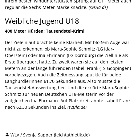
ihrem besten windunterstützten Sprung auf 6,11 Meter auch
regulär die Sechs-Meter-Marke knackte.
(svs/la.de)
Weibliche Jugend U18
400 Meter Hürden: Tausendstel-Krimi
Der Zieleinlauf brachte keine Klarheit. Mit bloßem Auge war
nicht zu erkennen, ob Mara-Sophie Schmitz (LG Idar-
Oberstein) oder Ina Ehrmann (LG Dornburg) die Ziellinie als
Erste überquert hatte. Zu zweit waren sie auf den letzten
Metern an der lange führenden Isabell Frank (TS Göppingen)
vorbeigezogen. Auch die Zeitmessung spuckte für beide
Langhürdlerinnen 61,70 Sekunden aus. Also musste die
Tausendstel-Auswertung her. Und die erklärte Mara-Sophie
Schmitz zur neuen Deutschen U18-Meisterin vor der
zeitgleichen Ina Ehrmann. Auf Platz drei rannte Isabell Frank
nach 62,30 Sekunden ins Ziel.
(svs/la.de)
WLV / Svenja Sapper (leichtathletik.de)