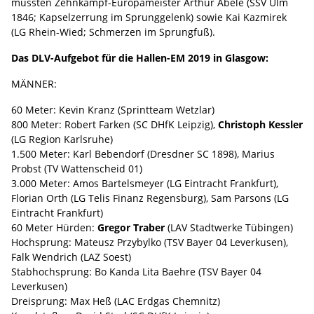
mussten Zehnkampf-Europameister Arthur Abele (SSV Ulm
1846; Kapselzerrung im Sprunggelenk) sowie Kai Kazmirek
(LG Rhein-Wied; Schmerzen im Sprungfuß).
Das DLV-Aufgebot für die Hallen-EM 2019 in Glasgow:
MÄNNER:
60 Meter: Kevin Kranz (Sprintteam Wetzlar)
800 Meter: Robert Farken (SC DHfK Leipzig),
Christoph Kessler
(LG Region Karlsruhe)
1.500 Meter: Karl Bebendorf (Dresdner SC 1898), Marius
Probst (TV Wattenscheid 01)
3.000 Meter: Amos Bartelsmeyer (LG Eintracht Frankfurt),
Florian Orth (LG Telis Finanz Regensburg), Sam Parsons (LG
Eintracht Frankfurt)
60 Meter Hürden:
Gregor Traber
(LAV Stadtwerke Tübingen)
Hochsprung: Mateusz Przybylko (TSV Bayer 04 Leverkusen),
Falk Wendrich (LAZ Soest)
Stabhochsprung: Bo Kanda Lita Baehre (TSV Bayer 04
Leverkusen)
Dreisprung: Max Heß (LAC Erdgas Chemnitz)