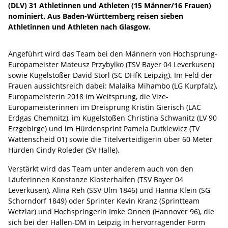
(DLV) 31 Athletinnen und Athleten (15 Männer/16 Frauen)
nominiert. Aus Baden-Württemberg reisen sieben
Athletinnen und Athleten nach Glasgow.
Angeführt wird das Team bei den Männern von Hochsprung-
Europameister Mateusz Przybylko (TSV Bayer 04 Leverkusen)
sowie Kugelstoßer David Storl (SC DHfK Leipzig). Im Feld der
Frauen aussichtsreich dabei: Malaika Mihambo (LG Kurpfalz),
Europameisterin 2018 im Weitsprung, die Vize-
Europameisterinnen im Dreisprung Kristin Gierisch (LAC
Erdgas Chemnitz), im Kugelstoßen Christina Schwanitz (LV 90
Erzgebirge) und im Hürdensprint Pamela Dutkiewicz (TV
Wattenscheid 01) sowie die Titelverteidigerin über 60 Meter
Hürden Cindy Roleder (SV Halle).
Verstärkt wird das Team unter anderem auch von den
Läuferinnen Konstanze Klosterhalfen (TSV Bayer 04
Leverkusen), Alina Reh (SSV Ulm 1846) und Hanna Klein (SG
Schorndorf 1849) oder Sprinter Kevin Kranz (Sprintteam
Wetzlar) und Hochspringerin Imke Onnen (Hannover 96), die
sich bei der Hallen-DM in Leipzig in hervorragender Form