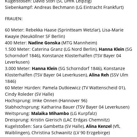
Kugelstoßen: David Storl (SC DHfK Leipzig)
Siebenkampf: Andreas Bechmann (LG Eintracht Frankfurt)
FRAUEN:
60 Meter: Rebekka Haase (Sprintteam Wetzlar), Lisa-Marie
Kwayie (Neuköllner SF Berlin)
400 Meter:
Nadine Gonska
(MTG Mannheim)
1.500 Meter: Caterina Granz (LG Nord Berlin),
Hanna Klein
(SG
Schorndorf 1846), Konstanze Klosterhalfen (TSV Bayer 04
Leverkusen)
3.000 Meter:
Hanna Klein
(SG Schorndorf 1846), Konstanze
Klosterhalfen (TSV Bayer 04 Leverkusen),
Alina Reh
(SSV Ulm
1846)
60 Meter Hürden: Pamela Dutkiewicz (TV Wattenscheid 01),
Cindy Roleder (SV Halle)
Hochsprung: Imke Onnen (Hannover 96)
Stabhochsprung: Katharina Bauer (TSV Bayer 04 Leverkusen)
Weitsprung:
Malaika Mihambo
(LG Kurpfalz)
Dreisprung: Kristin Gierisch (LAC Erdgas Chemnitz)
Kugelstoßen: Sara Gambetta (SV Halle),
Alina Kenzel
(VfL
Waiblingen), Christina Schwanitz (LV 90 Erzgebirge)