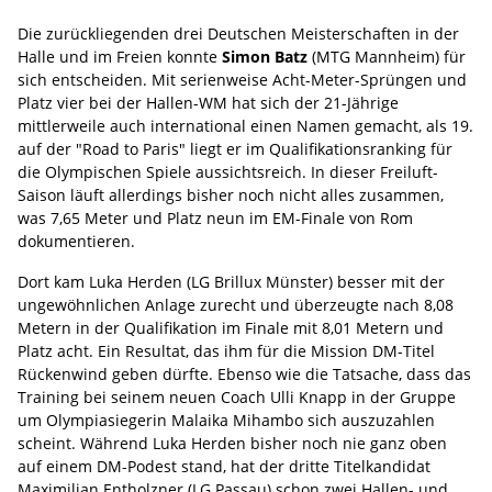
Die zurückliegenden drei Deutschen Meisterschaften in der
Halle und im Freien konnte
Simon Batz
(MTG Mannheim) für
sich entscheiden. Mit serienweise Acht-Meter-Sprüngen und
Platz vier bei der Hallen-WM hat sich der 21-Jährige
mittlerweile auch international einen Namen gemacht, als 19.
auf der "Road to Paris" liegt er im Qualifikationsranking für
die Olympischen Spiele aussichtsreich. In dieser Freiluft-
Saison läuft allerdings bisher noch nicht alles zusammen,
was 7,65 Meter und Platz neun im EM-Finale von Rom
dokumentieren.
Dort kam Luka Herden (LG Brillux Münster) besser mit der
ungewöhnlichen Anlage zurecht und überzeugte nach 8,08
Metern in der Qualifikation im Finale mit 8,01 Metern und
Platz acht. Ein Resultat, das ihm für die Mission DM-Titel
Rückenwind geben dürfte. Ebenso wie die Tatsache, dass das
Training bei seinem neuen Coach Ulli Knapp in der Gruppe
um Olympiasiegerin Malaika Mihambo sich auszuzahlen
scheint. Während Luka Herden bisher noch nie ganz oben
auf einem DM-Podest stand, hat der dritte Titelkandidat
Maximilian Entholzner (LG Passau) schon zwei Hallen- und