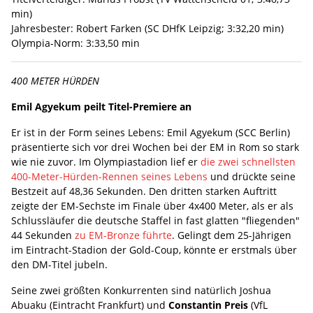
min)
Jahresbester: Robert Farken (SC DHfK Leipzig; 3:32,20 min)
Olympia-Norm: 3:33,50 min
400 METER HÜRDEN
Emil Agyekum peilt Titel-Premiere an
Er ist in der Form seines Lebens: Emil Agyekum (SCC Berlin)
präsentierte sich vor drei Wochen bei der EM in Rom so stark
wie nie zuvor. Im Olympiastadion lief er
die zwei schnellsten
400-Meter-Hürden-Rennen seines Lebens
und drückte seine
Bestzeit auf 48,36 Sekunden. Den dritten starken Auftritt
zeigte der EM-Sechste im Finale über 4x400 Meter, als er als
Schlussläufer die deutsche Staffel in fast glatten "fliegenden"
44 Sekunden
zu EM-Bronze führte
. Gelingt dem 25-Jährigen
im Eintracht-Stadion der Gold-Coup, könnte er erstmals über
den DM-Titel jubeln.
Seine zwei größten Konkurrenten sind natürlich Joshua
Abuaku (Eintracht Frankfurt) und
Constantin Preis
(VfL