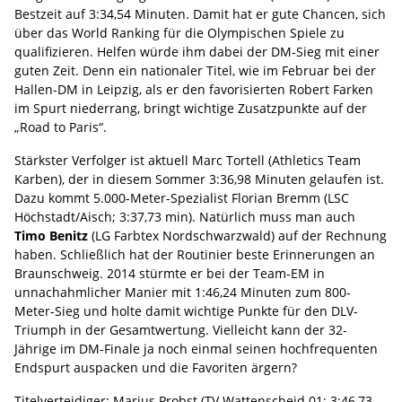
Bestzeit auf 3:34,54 Minuten. Damit hat er gute Chancen, sich
über das World Ranking für die Olympischen Spiele zu
qualifizieren. Helfen würde ihm dabei der DM-Sieg mit einer
guten Zeit. Denn ein nationaler Titel, wie im Februar bei der
Hallen-DM in Leipzig, als er den favorisierten Robert Farken
im Spurt niederrang, bringt wichtige Zusatzpunkte auf der
„Road to Paris“.
Stärkster Verfolger ist aktuell Marc Tortell (Athletics Team
Karben), der in diesem Sommer 3:36,98 Minuten gelaufen ist.
Dazu kommt 5.000-Meter-Spezialist Florian Bremm (LSC
Höchstadt/Aisch; 3:37,73 min). Natürlich muss man auch
Timo Benitz
(LG Farbtex Nordschwarzwald) auf der Rechnung
haben. Schließlich hat der Routinier beste Erinnerungen an
Braunschweig. 2014 stürmte er bei der Team-EM in
unnachahmlicher Manier mit 1:46,24 Minuten zum 800-
Meter-Sieg und holte damit wichtige Punkte für den DLV-
Triumph in der Gesamtwertung. Vielleicht kann der 32-
Jährige im DM-Finale ja noch einmal seinen hochfrequenten
Endspurt auspacken und die Favoriten ärgern?
Titelverteidiger: Marius Probst (TV Wattenscheid 01; 3:46,73