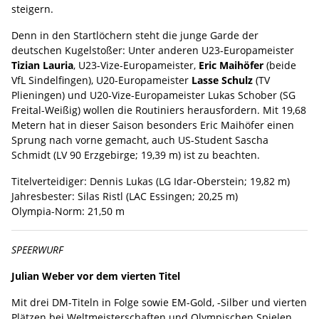
steigern.
Denn in den Startlöchern steht die junge Garde der
deutschen Kugelstoßer: Unter anderen U23-Europameister
Tizian Lauria
, U23-Vize-Europameister,
Eric Maihöfer
(beide
VfL Sindelfingen), U20-Europameister
Lasse Schulz
(TV
Plieningen) und U20-Vize-Europameister Lukas Schober (SG
Freital-Weißig) wollen die Routiniers herausfordern. Mit 19,68
Metern hat in dieser Saison besonders Eric Maihöfer einen
Sprung nach vorne gemacht, auch US-Student Sascha
Schmidt (LV 90 Erzgebirge; 19,39 m) ist zu beachten.
Titelverteidiger: Dennis Lukas (LG Idar-Oberstein; 19,82 m)
Jahresbester: Silas Ristl (LAC Essingen; 20,25 m)
Olympia-Norm: 21,50 m
SPEERWURF
Julian Weber vor dem vierten Titel
Mit drei DM-Titeln in Folge sowie EM-Gold, -Silber und vierten
Plätzen bei Weltmeisterschaften und Olympischen Spielen