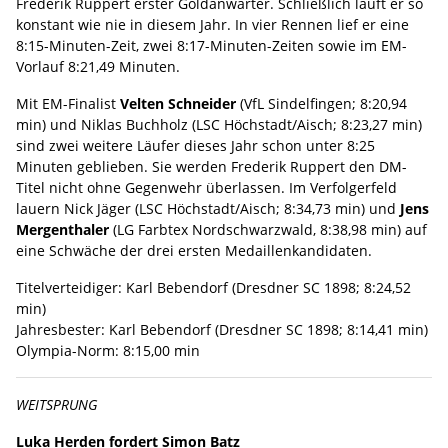
Frederik Ruppert erster Goldanwärter. Schließlich läuft er so
konstant wie nie in diesem Jahr. In vier Rennen lief er eine
8:15-Minuten-Zeit, zwei 8:17-Minuten-Zeiten sowie im EM-
Vorlauf 8:21,49 Minuten.
Mit EM-Finalist
Velten Schneider
(VfL Sindelfingen; 8:20,94
min) und Niklas Buchholz (LSC Höchstadt/Aisch; 8:23,27 min)
sind zwei weitere Läufer dieses Jahr schon unter 8:25
Minuten geblieben. Sie werden Frederik Ruppert den DM-
Titel nicht ohne Gegenwehr überlassen. Im Verfolgerfeld
lauern Nick Jäger (LSC Höchstadt/Aisch; 8:34,73 min) und
Jens
Mergenthaler
(LG Farbtex Nordschwarzwald, 8:38,98 min) auf
eine Schwäche der drei ersten Medaillenkandidaten.
Titelverteidiger: Karl Bebendorf (Dresdner SC 1898; 8:24,52
min)
Jahresbester: Karl Bebendorf (Dresdner SC 1898; 8:14,41 min)
Olympia-Norm: 8:15,00 min
WEITSPRUNG
Luka Herden fordert Simon Batz