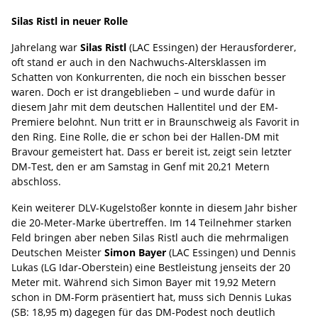
Silas Ristl in neuer Rolle
Jahrelang war
Silas Ristl
(LAC Essingen) der Herausforderer,
oft stand er auch in den Nachwuchs-Altersklassen im
Schatten von Konkurrenten, die noch ein bisschen besser
waren. Doch er ist drangeblieben – und wurde dafür in
diesem Jahr mit dem deutschen Hallentitel und der EM-
Premiere belohnt. Nun tritt er in Braunschweig als Favorit in
den Ring. Eine Rolle, die er schon bei der Hallen-DM mit
Bravour gemeistert hat. Dass er bereit ist, zeigt sein letzter
DM-Test, den er am Samstag in Genf mit 20,21 Metern
abschloss.
Kein weiterer DLV-Kugelstoßer konnte in diesem Jahr bisher
die 20-Meter-Marke übertreffen. Im 14 Teilnehmer starken
Feld bringen aber neben Silas Ristl auch die mehrmaligen
Deutschen Meister
Simon Bayer
(LAC Essingen) und Dennis
Lukas (LG Idar-Oberstein) eine Bestleistung jenseits der 20
Meter mit. Während sich Simon Bayer mit 19,92 Metern
schon in DM-Form präsentiert hat, muss sich Dennis Lukas
(SB: 18,95 m) dagegen für das DM-Podest noch deutlich