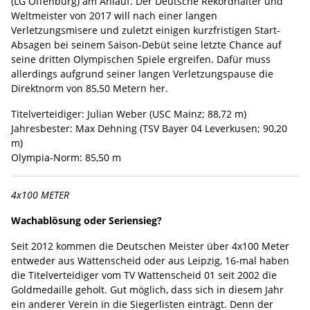
(LG Offenburg) am Anlauf. Der Deutsche Rekordhalter und
Weltmeister von 2017 will nach einer langen
Verletzungsmisere und zuletzt einigen kurzfristigen Start-
Absagen bei seinem Saison-Debüt seine letzte Chance auf
seine dritten Olympischen Spiele ergreifen. Dafür muss
allerdings aufgrund seiner langen Verletzungspause die
Direktnorm von 85,50 Metern her.
Titelverteidiger: Julian Weber (USC Mainz; 88,72 m)
Jahresbester: Max Dehning (TSV Bayer 04 Leverkusen; 90,20
m)
Olympia-Norm: 85,50 m
4x100 METER
Wachablösung oder Seriensieg?
Seit 2012 kommen die Deutschen Meister über 4x100 Meter
entweder aus Wattenscheid oder aus Leipzig, 16-mal haben
die Titelverteidiger vom TV Wattenscheid 01 seit 2002 die
Goldmedaille geholt. Gut möglich, dass sich in diesem Jahr
ein anderer Verein in die Siegerlisten einträgt. Denn der