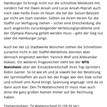
Hamburger SV bringt nicht nur die schnellste Meldezeit mit,
sondern hat mit Owen Ansah und Lucas Ansah-Peprah auch
noch zwei heiße Eisen im Feuer, die bei der Saison-Bestzeit
gar nicht am Start standen. Sollten sie ihrem Verein für die
Staffel zur Verfügung stehen – sicher eine Entscheidung, die
auch angesichts zurückliegender Verletzungsprobleme und
der Olympia-Planung gefällt werden muss – geht der Sieg nur
über die Hamburger Jungs.
Auch bei der LG Stadtwerke München stehen die Schnellsten
zunächst nicht in der Staffel-Meldeliste, könnten aber
dennoch eingesetzt werden: Yannick Wolf und Aleksandar
Askovic. Ein weiteres Fragezeichen steht bei der
MTG
Mannheim
über der Einsatzbereitschaft ihres Top-Sprinters
Robin Ganter. So ist wie eh und je sowohl bei der Besetzung
der Sprintstaffeln als auch bei der Frage, wer den Stab sicher
und schnell ums Rund bringt, Spannung angesagt. Und da ist
dann auch klar: Den TV Wattenscheid 01 muss man auch
ohne die ganz großen Namen immer auf der Rechnung
haben.
Titelverteidiger: TV Wattenscheid 01 (39,39 sec)