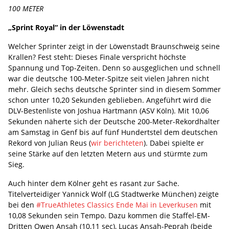
100 METER
„Sprint Royal“ in der Löwenstadt
Welcher Sprinter zeigt in der Löwenstadt Braunschweig seine
Krallen? Fest steht: Dieses Finale verspricht höchste
Spannung und Top-Zeiten. Denn so ausgeglichen und schnell
war die deutsche 100-Meter-Spitze seit vielen Jahren nicht
mehr. Gleich sechs deutsche Sprinter sind in diesem Sommer
schon unter 10,20 Sekunden geblieben. Angeführt wird die
DLV-Bestenliste von Joshua Hartmann (ASV Köln). Mit 10,06
Sekunden näherte sich der Deutsche 200-Meter-Rekordhalter
am Samstag in Genf bis auf fünf Hundertstel dem deutschen
Rekord von Julian Reus (
wir berichteten
). Dabei spielte er
seine Stärke auf den letzten Metern aus und stürmte zum
Sieg.
Auch hinter dem Kölner geht es rasant zur Sache.
Titelverteidiger Yannick Wolf (LG Stadtwerke München) zeigte
bei den
#TrueAthletes Classics Ende Mai in Leverkusen
mit
10,08 Sekunden sein Tempo. Dazu kommen die Staffel-EM-
Dritten Owen Ansah (10,11 sec), Lucas Ansah-Peprah (beide