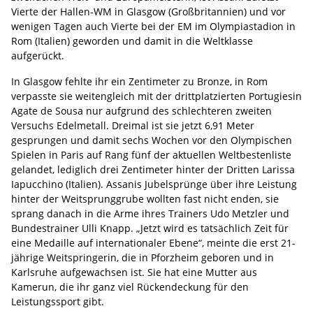
Vierte der Hallen-WM in Glasgow (Großbritannien) und vor
wenigen Tagen auch Vierte bei der EM im Olympiastadion in
Rom (Italien) geworden und damit in die Weltklasse
aufgerückt.
In Glasgow fehlte ihr ein Zentimeter zu Bronze, in Rom
verpasste sie weitengleich mit der drittplatzierten Portugiesin
Agate de Sousa nur aufgrund des schlechteren zweiten
Versuchs Edelmetall. Dreimal ist sie jetzt 6,91 Meter
gesprungen und damit sechs Wochen vor den Olympischen
Spielen in Paris auf Rang fünf der aktuellen Weltbestenliste
gelandet, lediglich drei Zentimeter hinter der Dritten Larissa
Iapucchino (Italien). Assanis Jubelsprünge über ihre Leistung
hinter der Weitsprunggrube wollten fast nicht enden, sie
sprang danach in die Arme ihres Trainers Udo Metzler und
Bundestrainer Ulli Knapp. „Jetzt wird es tatsächlich Zeit für
eine Medaille auf internationaler Ebene“, meinte die erst 21-
jährige Weitspringerin, die in Pforzheim geboren und in
Karlsruhe aufgewachsen ist. Sie hat eine Mutter aus
Kamerun, die ihr ganz viel Rückendeckung für den
Leistungssport gibt.