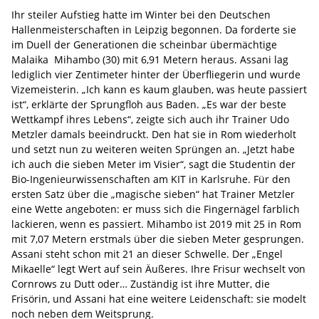
Ihr steiler Aufstieg hatte im Winter bei den Deutschen
Hallenmeisterschaften in Leipzig begonnen. Da forderte sie
im Duell der Generationen die scheinbar übermächtige
Malaika Mihambo (30) mit 6,91 Metern heraus. Assani lag
lediglich vier Zentimeter hinter der Überfliegerin und wurde
Vizemeisterin. „Ich kann es kaum glauben, was heute passiert
ist“, erklärte der Sprungfloh aus Baden. „Es war der beste
Wettkampf ihres Lebens“, zeigte sich auch ihr Trainer Udo
Metzler damals beeindruckt. Den hat sie in Rom wiederholt
und setzt nun zu weiteren weiten Sprüngen an. „Jetzt habe
ich auch die sieben Meter im Visier“, sagt die Studentin der
Bio-Ingenieurwissenschaften am KIT in Karlsruhe. Für den
ersten Satz über die „magische sieben“ hat Trainer Metzler
eine Wette angeboten: er muss sich die Fingernägel farblich
lackieren, wenn es passiert. Mihambo ist 2019 mit 25 in Rom
mit 7,07 Metern erstmals über die sieben Meter gesprungen.
Assani steht schon mit 21 an dieser Schwelle. Der „Engel
Mikaelle“ legt Wert auf sein Äußeres. Ihre Frisur wechselt von
Cornrows zu Dutt oder… Zuständig ist ihre Mutter, die
Frisörin, und Assani hat eine weitere Leidenschaft: sie modelt
noch neben dem Weitsprung.