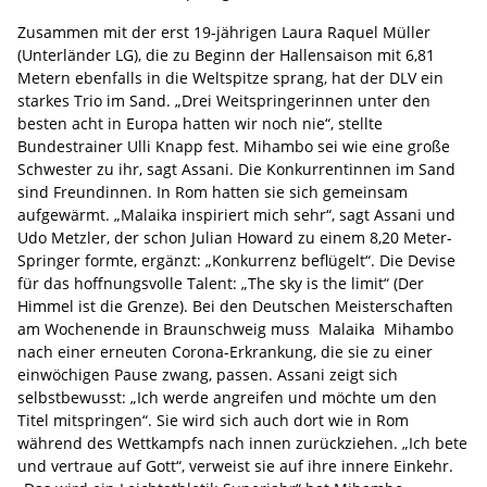
Zusammen mit der erst 19-jährigen Laura Raquel Müller
(Unterländer LG), die zu Beginn der Hallensaison mit 6,81
Metern ebenfalls in die Weltspitze sprang, hat der DLV ein
starkes Trio im Sand. „Drei Weitspringerinnen unter den
besten acht in Europa hatten wir noch nie“, stellte
Bundestrainer Ulli Knapp fest. Mihambo sei wie eine große
Schwester zu ihr, sagt Assani. Die Konkurrentinnen im Sand
sind Freundinnen. In Rom hatten sie sich gemeinsam
aufgewärmt. „Malaika inspiriert mich sehr“, sagt Assani und
Udo Metzler, der schon Julian Howard zu einem 8,20 Meter-
Springer formte, ergänzt: „Konkurrenz beflügelt“. Die Devise
für das hoffnungsvolle Talent: „The sky is the limit“ (Der
Himmel ist die Grenze). Bei den Deutschen Meisterschaften
am Wochenende in Braunschweig muss Malaika Mihambo
nach einer erneuten Corona-Erkrankung, die sie zu einer
einwöchigen Pause zwang, passen. Assani zeigt sich
selbstbewusst: „Ich werde angreifen und möchte um den
Titel mitspringen“. Sie wird sich auch dort wie in Rom
während des Wettkampfs nach innen zurückziehen. „Ich bete
und vertraue auf Gott“, verweist sie auf ihre innere Einkehr.