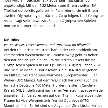
„Das wird ein Leichtathletik-Superjahr“ hat Mihambo
angekündigt. Mit den 7,22 Metern und ihrem zweiten EM-
Titel hat sie bereits geliefert. In Paris könnte sie mit ihrem
zweiten Olympiasieg der nächste Coup folgen. Und Youngster
Assani sagt selbsbewusst: „Bei den Olympischen Spielen
möchte ich unter die besten acht“.
DM-Infos
Vetter, Weber, Lückenkemper und Hartmann im Blickfeld
Bei den Deutschen Meisterschaften der Leichtathletik am
kommenden Wochenende in Braunschweig geht es neben
den nationalen Titeln auch um die letzten Tickets für die
Olympischen Spielen in Paris (1. bis 11. August). Schon 2020
und 2021 wurden in Braunschweig die DM-Titel vergeben.
Im Mittelpunkt steht Speerwurf-Vize-Europameister Julian
Weber (USC Mainz). Auf dem Weg nach Paris will auch die
fünfache Deutsche 400 Meter-Hürdenmeisterin Carolina
Krafzik (VfL Sindelfingen) nach einer Verletzungspause wieder
angreifen. Ein Versprechen auf den Titel im Kugelstoßen der
Frauen ist Vize-Weltmeisterin Yemisi Ogunleye (MTG
Mannheim). Im Sprint sind die Augen auf Gina Lückenkemper