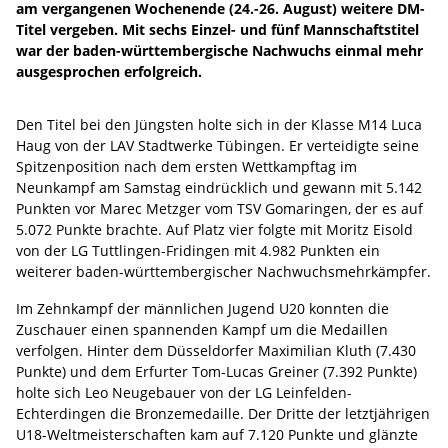
am vergangenen Wochenende (24.-26. August) weitere DM-
Titel vergeben. Mit sechs Einzel- und fünf Mannschaftstitel
war der baden-württembergische Nachwuchs einmal mehr
ausgesprochen erfolgreich.
Den Titel bei den Jüngsten holte sich in der Klasse M14 Luca
Haug von der LAV Stadtwerke Tübingen. Er verteidigte seine
Spitzenposition nach dem ersten Wettkampftag im
Neunkampf am Samstag eindrücklich und gewann mit 5.142
Punkten vor Marec Metzger vom TSV Gomaringen, der es auf
5.072 Punkte brachte. Auf Platz vier folgte mit Moritz Eisold
von der LG Tuttlingen-Fridingen mit 4.982 Punkten ein
weiterer baden-württembergischer Nachwuchsmehrkämpfer.
Im Zehnkampf der männlichen Jugend U20 konnten die
Zuschauer einen spannenden Kampf um die Medaillen
verfolgen. Hinter dem Düsseldorfer Maximilian Kluth (7.430
Punkte) und dem Erfurter Tom-Lucas Greiner (7.392 Punkte)
holte sich Leo Neugebauer von der LG Leinfelden-
Echterdingen die Bronzemedaille. Der Dritte der letztjährigen
U18-Weltmeisterschaften kam auf 7.120 Punkte und glänzte