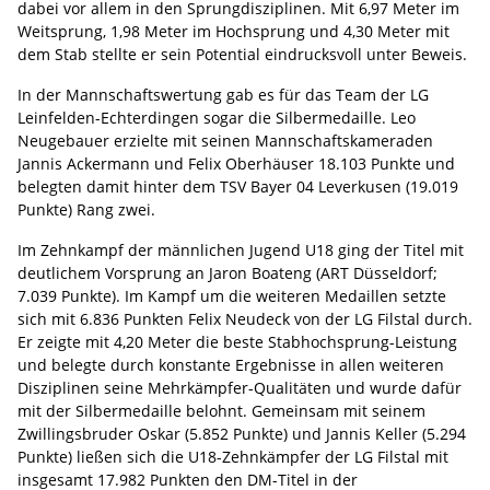
dabei vor allem in den Sprungdisziplinen. Mit 6,97 Meter im
Weitsprung, 1,98 Meter im Hochsprung und 4,30 Meter mit
dem Stab stellte er sein Potential eindrucksvoll unter Beweis.
In der Mannschaftswertung gab es für das Team der LG
Leinfelden-Echterdingen sogar die Silbermedaille. Leo
Neugebauer erzielte mit seinen Mannschaftskameraden
Jannis Ackermann und Felix Oberhäuser 18.103 Punkte und
belegten damit hinter dem TSV Bayer 04 Leverkusen (19.019
Punkte) Rang zwei.
Im Zehnkampf der männlichen Jugend U18 ging der Titel mit
deutlichem Vorsprung an Jaron Boateng (ART Düsseldorf;
7.039 Punkte). Im Kampf um die weiteren Medaillen setzte
sich mit 6.836 Punkten Felix Neudeck von der LG Filstal durch.
Er zeigte mit 4,20 Meter die beste Stabhochsprung-Leistung
und belegte durch konstante Ergebnisse in allen weiteren
Disziplinen seine Mehrkämpfer-Qualitäten und wurde dafür
mit der Silbermedaille belohnt. Gemeinsam mit seinem
Zwillingsbruder Oskar (5.852 Punkte) und Jannis Keller (5.294
Punkte) ließen sich die U18-Zehnkämpfer der LG Filstal mit
insgesamt 17.982 Punkten den DM-Titel in der