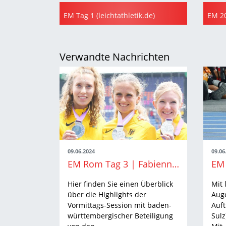
EM Tag 1 (leichtathletik.de)
Verwandte Nachrichten
09.06.2024
09.06
EM Rom Tag 3 | Fabienne Königstein läuft im Team zu Silber
Hier finden Sie einen Überblick
Mit
über die Highlights der
Auge
Vormittags-Session mit baden-
Auft
württembergischer Beteiligung
Sulz