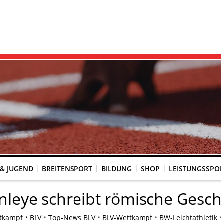
 & JUGEND
BREITENSPORT
BILDUNG
SHOP
LEISTUNGSSPO
REINSACCOUNT
UM SCHUTZ VOR GEWALT
KINGTREFF
s Seniorenwettkampfsport
BESTENLISTENFÄHIGE LAUFVERANSTALTUNGEN
LAUFVERANSTALTUNGEN DES WLV
Genehmigte Laufveranstaltungen mit bestenlistenfähiger Strecke
Grundschule trifft Kinderleichtathletik
leye schreibt römische Gesch
tkampf
BLV
Top-News BLV
BLV-Wettkampf
BW-Leichtathletik