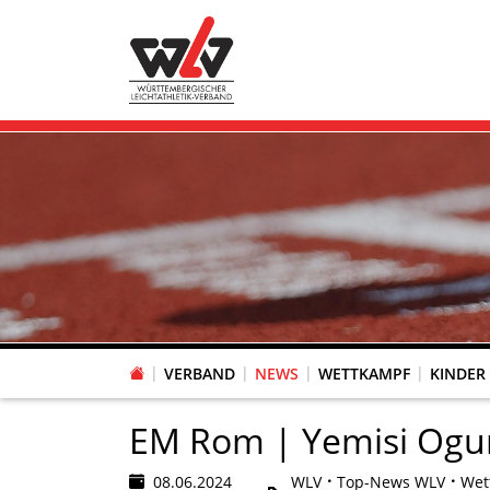
VERBAND
NEWS
WETTKAMPF
KINDER
FACHAUSSCHUSS WETTKAMPFORGANISATION
VR-POKAL KINDERLEICHTATHLETIK DES WLV
FACHAUSSCHUSS FREIZEIT-, LAUF- UND GESUNDHEITSSPORT
FACHAUSSCHUSS BILDUNG & SPORTENTWICKLUNG
WLV PERSONEN- & VE
VERTRAUENSPERSONEN Z
LAUF-/WALKING-/NORDIC WAL
Fachausschus
EM Rom | Yemisi Ogun
08.06.2024
WLV
Top-News WLV
Wet