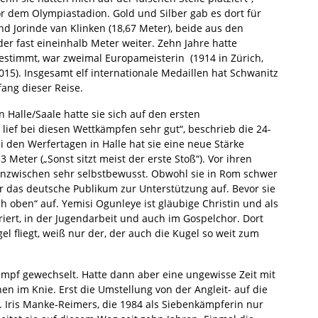
r dem Olympiastadion. Gold und Silber gab es dort für
und Jorinde van Klinken (18,67 Meter), beide aus den
er fast eineinhalb Meter weiter. Zehn Jahre hatte
estimmt, war zweimal Europameisterin (1914 in Zürich,
15). Insgesamt elf internationale Medaillen hat Schwanitz
fang dieser Reise.
 Halle/Saale hatte sie sich auf den ersten
lief bei diesen Wettkämpfen sehr gut“, beschrieb die 24-
i den Werfertagen in Halle hat sie eine neue Stärke
3 Meter („Sonst sitzt meist der erste Stoß“). Vor ihren
 inzwischen sehr selbstbewusst. Obwohl sie in Rom schwer
r das deutsche Publikum zur Unterstützung auf. Bevor sie
h oben“ auf. Yemisi Ogunleye ist gläubige Christin und als
iert, in der Jugendarbeit und auch im Gospelchor. Dort
ugel fliegt, weiß nur der, der auch die Kugel so weit zum
mpf gewechselt. Hatte dann aber eine ungewisse Zeit mit
 im Knie. Erst die Umstellung von der Angleit- auf die
Iris Manke-Reimers, die 1984 als Siebenkämpferin nur