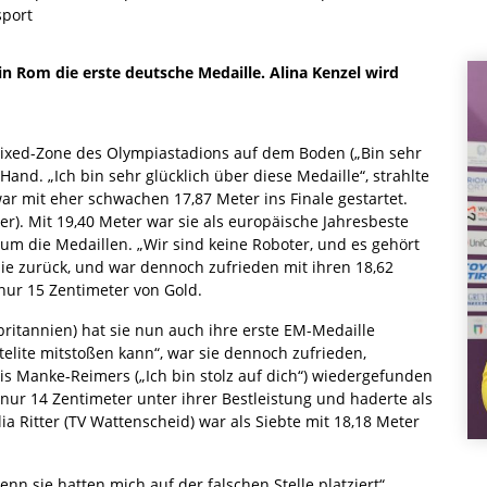
port
n Rom die erste deutsche Medaille. Alina Kenzel wird
xed-Zone des Olympiastadions auf dem Boden („Bin sehr
Hand. „Ich bin sehr glücklich über diese Medaille“, strahlte
ar mit eher schwachen 17,87 Meter ins Finale gestartet.
er). Mit 19,40 Meter war sie als europäische Jahresbeste
 um die Medaillen. „Wir sind keine Roboter, und es gehört
sie zurück, und war dennoch zufrieden mit ihren 18,62
 nur 15 Zentimeter von Gold.
ritannien) hat sie nun auch ihre erste EM-Medaille
telite mitstoßen kann“, war sie dennoch zufrieden,
is Manke-Reimers („Ich bin stolz auf dich“) wiedergefunden
55 nur 14 Zentimeter unter ihrer Bestleistung und haderte als
ia Ritter (TV Wattenscheid) war als Siebte mit 18,18 Meter
nn sie hatten mich auf der falschen Stelle platziert“,