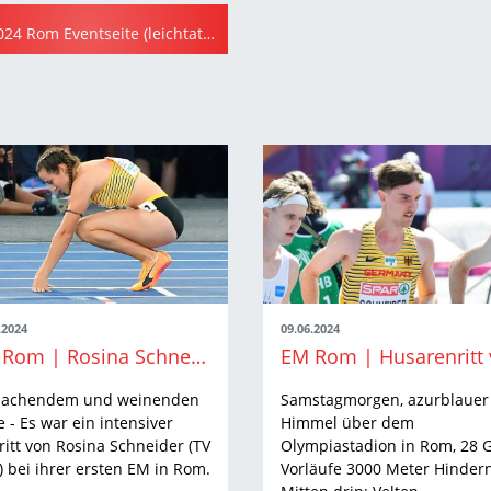
EM 2024 Rom Eventseite (leichtathletik.de)
.2024
09.06.2024
EM Rom | Rosina Schneider und die zehnte Hürde
 lachendem und weinenden
Samstagmorgen, azurblauer
 - Es war ein intensiver
Himmel über dem
ritt von Rosina Schneider (TV
Olympiastadion in Rom, 28 G
) bei ihrer ersten EM in Rom.
Vorläufe 3000 Meter Hindern