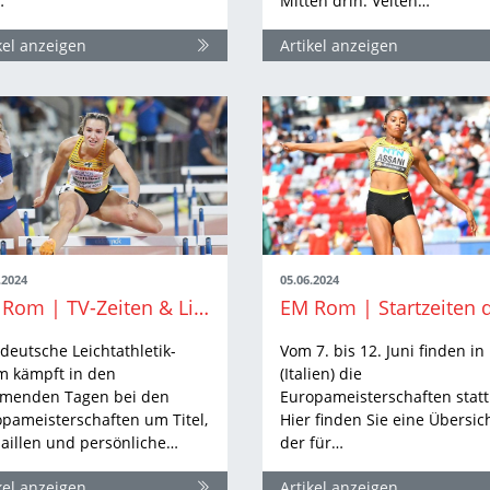
…
Mitten drin: Velten…
kel anzeigen
Artikel anzeigen
.2024
05.06.2024
EM Rom | TV-Zeiten & Livestreams: So sehen Sie die Leichtathletik-EM in Rom live
deutsche Leichtathletik-
Vom 7. bis 12. Juni finden i
m kämpft in den
(Italien) die
menden Tagen bei den
Europameisterschaften statt
pameisterschaften um Titel,
Hier finden Sie eine Übersic
aillen und persönliche…
der für…
kel anzeigen
Artikel anzeigen