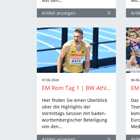
von den…
Mit
Artikel anzeigen
Arti
07.06.2024
06.06
EM Rom Tag 1 | BW Athlet:innen erfolgreich in den Vorrunden
Hier finden Sie einen Überblick
Das 
über die Highlights der
Tea
Vormittags-Session mit baden-
kom
württembergischer Beteiligung
Euro
von den…
Med
Artikel anzeigen
Arti