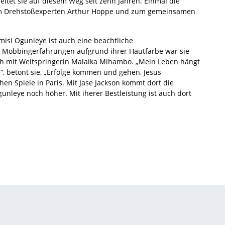
eitet sie auf diesem Weg seit zehn Jahren. Einmal die
 zum Drehstoßexperten Arthur Hoppe und zum gemeinsamen
isi Ogunleye ist auch eine beachtliche
t Mobbingerfahrungen aufgrund ihrer Hautfarbe war sie
ch mit Weitspringerin Malaika Mihambo. „Mein Leben hängt
“, betont sie, „Erfolge kommen und gehen, Jesus
hen Spiele in Paris. Mit Jase Jackson kommt dort die
unleye noch höher. Mit iherer Bestleistung ist auch dort