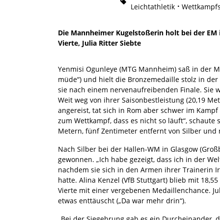
Leichtathletik
Wettkampfs
Die Mannheimer Kugelstoßerin holt bei der EM i
Vierte, Julia Ritter Siebte
Yenmisi Ogunleye (MTG Mannheim) saß in der Mi
müde“) und hielt die Bronzemedaille stolz in der 
sie nach einem nervenaufreibenden Finale. Sie w
Weit weg von ihrer Saisonbestleistung (20,19 Met
angereist, tat sich in Rom aber schwer im Kampf
zum Wettkampf, dass es nicht so läuft“, schaute 
Metern, fünf Zentimeter entfernt von Silber und
Nach Silber bei der Hallen-WM in Glasgow (Großb
gewonnen. „Ich habe gezeigt, dass ich in der Wel
nachdem sie sich in den Armen ihrer Trainerin Ir
hatte. Alina Kenzel (VfB Stuttgart) blieb mit 18,
Vierte mit einer vergebenen Medaillenchance. Jul
etwas enttäuscht („Da war mehr drin“).
„Bei der Siegehrung gab es ein Durcheinander, de