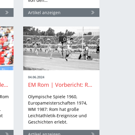
von den…
Artikel anzeigen
04.06.2024
EM Rom | Startzeiten der BW-Athlet:innen
EM Rom | Vorbericht: Römische Geschichten
n Rom
Olympische Spiele 1960,
Europameisterschaften 1974,
.
WM 1987: Rom hat große
ht
Leichtathletik-Ereignisse und
Geschichten erlebt.
Artikel anzeigen