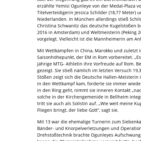
erzählte Yemisi Ogunleye von der Medal-Plaza vo
Titelverteidigerin Jessica Schilder (18,77 Meter) 
Niederlanden. In München allerdings stieß Schild
Christina Schwanitz das deutsche Kugelstoßen b
2016 in Amsterdam) und Weltmeisterin (Peking 20
vorgelegt. Vielleicht ist die Mannheimerin am An
Mit Wettkämpfen in China, Marokko und zuletzt in
Saisonhöhepunkt, der EM in Rom vorbereitet. „Es 
jährige MTG- Athletin ihre Vorfreude auf Rom. Be
gezeigt. Sie stieß nämlich im letzten Versuch 19,3
Stößen zeigt sich die Deutsche Hallen-Meisterin
in den Wettkampf kam, forderte sie immer wiede
in den Ring geht, nimmt sie inneren Kontakt „nac
solche in der Kirchengemenide in Bellheim integr
tritt sie auch als Solistin auf. „Wie weit meine K
Fliegen bringt, der liebe Gott“, sagt sie.
Mit 13 war die ehemalige Turnerin zum Siebenka
Bänder- und Knorpelverletzungen und Operationen
Drehstoßtechnik brachte Ogunleyes Aufschwung. 