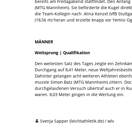
bereits am Freitagabend stattfindet. Den Anfan
(MTG Mannheim). Sie beförderte die Kugel direkt
die Team-Kollegin nach: Alina Kenzel (VfB Stuttg
(18,56 m) heran und erzielte knapp vor Yemisi Og
MÄNNER
Weitsprung | Qualifikation
Den weitesten Satz des Tages zeigte ein Zehnkä
Durchgang auf 8,41 Meter, neue Weltjahresbestlei
Dahinter gelangen acht weiteren Athleten ebenfa
musste Simon Batz (MTG Mannheim) zittern. Doc
durchgelaufenen Versuch übertraf auch er in Run
waren. 8,03 Meter gingen in die Wertung ein.
Svenja Sapper (leichtathletik.de) / wlv