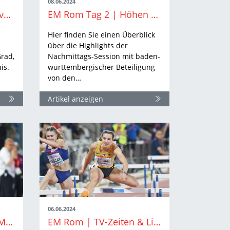
08.06.2024
EM Rom | Husarenritt von Velten Schneider
EM Rom Tag 2 | Höhen und Tiefen in den (Halb-) Finals
Hier finden Sie einen Überblick
über die Highlights der
rad,
Nachmittags-Session mit baden-
is.
württembergischer Beteiligung
von den…
Artikel anzeigen
06.06.2024
EM Rom Tag 1 | Erste Medaille und Zitterpartien
EM Rom | TV-Zeiten & Livestreams: So sehen Sie die Leichtathletik-EM in Rom live