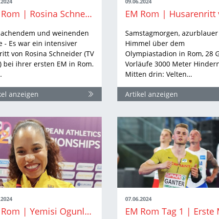
.2024
09.06.2024
EM Rom | Rosina Schneider und die zehnte Hürde
 lachendem und weinenden
Samstagmorgen, azurblauer
 - Es war ein intensiver
Himmel über dem
ritt von Rosina Schneider (TV
Olympiastadion in Rom, 28 G
) bei ihrer ersten EM in Rom.
Vorläufe 3000 Meter Hindern
…
Mitten drin: Velten…
kel anzeigen
Artikel anzeigen
.2024
07.06.2024
EM Rom | Yemisi Ogunleye schreibt römische Geschichte