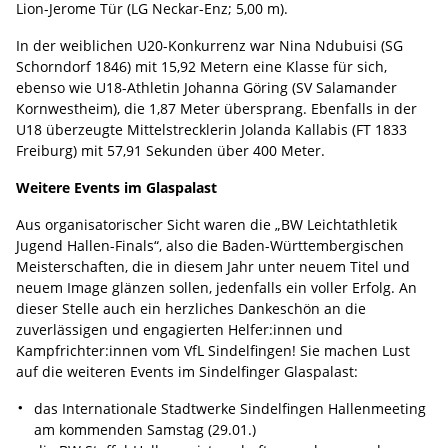
Lion-Jerome Tür (LG Neckar-Enz; 5,00 m).
In der weiblichen U20-Konkurrenz war Nina Ndubuisi (SG
Schorndorf 1846) mit 15,92 Metern eine Klasse für sich,
ebenso wie U18-Athletin Johanna Göring (SV Salamander
Kornwestheim), die 1,87 Meter übersprang. Ebenfalls in der
U18 überzeugte Mittelstrecklerin Jolanda Kallabis (FT 1833
Freiburg) mit 57,91 Sekunden über 400 Meter.
Weitere Events im Glaspalast
Aus organisatorischer Sicht waren die „BW Leichtathletik
Jugend Hallen-Finals“, also die Baden-Württembergischen
Meisterschaften, die in diesem Jahr unter neuem Titel und
neuem Image glänzen sollen, jedenfalls ein voller Erfolg. An
dieser Stelle auch ein herzliches Dankeschön an die
zuverlässigen und engagierten Helfer:innen und
Kampfrichter:innen vom VfL Sindelfingen! Sie machen Lust
auf die
weiteren Events im Sindelfinger Glaspalast:
das Internationale Stadtwerke Sindelfingen Hallenmeeting
am kommenden Samstag (29.01.)