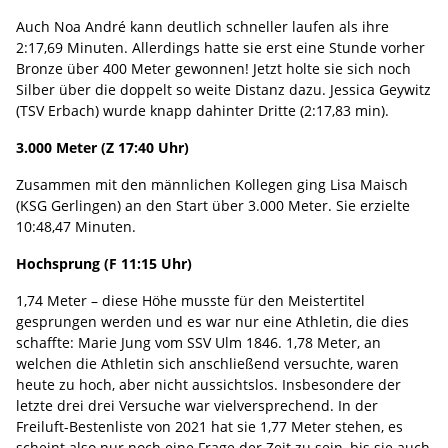
Auch Noa André kann deutlich schneller laufen als ihre
2:17,69 Minuten. Allerdings hatte sie erst eine Stunde vorher
Bronze über 400 Meter gewonnen! Jetzt holte sie sich noch
Silber über die doppelt so weite Distanz dazu. Jessica Geywitz
(TSV Erbach) wurde knapp dahinter Dritte (2:17,83 min).
3.000 Meter (Z 17:40 Uhr)
Zusammen mit den männlichen Kollegen ging Lisa Maisch
(KSG Gerlingen) an den Start über 3.000 Meter. Sie erzielte
10:48,47 Minuten.
Hochsprung (F 11:15 Uhr)
1,74 Meter – diese Höhe musste für den Meistertitel
gesprungen werden und es war nur eine Athletin, die dies
schaffte: Marie Jung vom SSV Ulm 1846. 1,78 Meter, an
welchen die Athletin sich anschließend versuchte, waren
heute zu hoch, aber nicht aussichtslos. Insbesondere der
letzte drei drei Versuche war vielversprechend. In der
Freiluft-Bestenliste von 2021 hat sie 1,77 Meter stehen, es
scheint also nur noch eine Frage der Zeit zu sein, bis sie auch