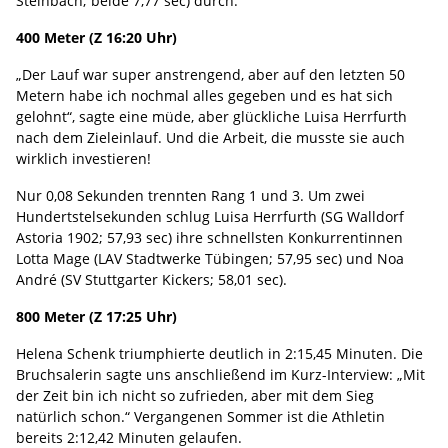
Steinbach; beide 7,77 sec) durch.
400 Meter (Z 16:20 Uhr)
„Der Lauf war super anstrengend, aber auf den letzten 50
Metern habe ich nochmal alles gegeben und es hat sich
gelohnt“, sagte eine müde, aber glückliche Luisa Herrfurth
nach dem Zieleinlauf. Und die Arbeit, die musste sie auch
wirklich investieren!
Nur 0,08 Sekunden trennten Rang 1 und 3. Um zwei
Hundertstelsekunden schlug Luisa Herrfurth (SG Walldorf
Astoria 1902; 57,93 sec) ihre schnellsten Konkurrentinnen
Lotta Mage (LAV Stadtwerke Tübingen; 57,95 sec) und Noa
André (SV Stuttgarter Kickers; 58,01 sec).
800 Meter (Z 17:25 Uhr)
Helena Schenk triumphierte deutlich in 2:15,45 Minuten. Die
Bruchsalerin sagte uns anschließend im Kurz-Interview: „Mit
der Zeit bin ich nicht so zufrieden, aber mit dem Sieg
natürlich schon.“ Vergangenen Sommer ist die Athletin
bereits 2:12,42 Minuten gelaufen.