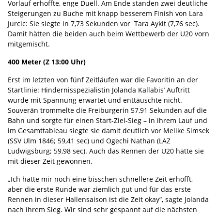
Vorlauf erhoffte, enge Duell. Am Ende standen zwei deutliche
Steigerungen zu Buche mit knapp besserem Finish von Lara
Jurcic: Sie siegte in 7,73 Sekunden vor Tara Aykit (7,76 sec).
Damit hätten die beiden auch beim Wettbewerb der U20 vorn
mitgemischt.
400 Meter (Z 13:00 Uhr)
Erst im letzten von fünf Zeitläufen war die Favoritin an der
Startlinie: Hindernisspezialistin Jolanda Kallabis’ Auftritt
wurde mit Spannung erwartet und enttäuschte nicht.
Souverän trommelte die Freiburgerin 57,91 Sekunden auf die
Bahn und sorgte für einen Start-Ziel-Sieg – in ihrem Lauf und
im Gesamttableau siegte sie damit deutlich vor Melike Simsek
(SSV Ulm 1846; 59,41 sec) und Ogechi Nathan (LAZ
Ludwigsburg; 59,98 sec). Auch das Rennen der U20 hätte sie
mit dieser Zeit gewonnen.
„Ich hätte mir noch eine bisschen schnellere Zeit erhofft,
aber die erste Runde war ziemlich gut und für das erste
Rennen in dieser Hallensaison ist die Zeit okay“, sagte Jolanda
nach ihrem Sieg. Wir sind sehr gespannt auf die nächsten