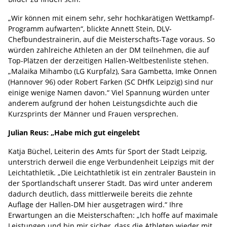
„Wir können mit einem sehr, sehr hochkarätigen Wettkampf-
Programm aufwarten“, blickte Annett Stein, DLV-
Chefbundestrainerin, auf die Meisterschafts-Tage voraus. So
würden zahlreiche Athleten an der DM teilnehmen, die auf
Top-Plätzen der derzeitigen Hallen-Weltbestenliste stehen.
„Malaika Mihambo (LG Kurpfalz), Sara Gambetta, Imke Onnen
(Hannover 96) oder Robert Farken (SC DHfK Leipzig) sind nur
einige wenige Namen davon.“ Viel Spannung würden unter
anderem aufgrund der hohen Leistungsdichte auch die
Kurzsprints der Männer und Frauen versprechen.
Julian Reus: „Habe mich gut eingelebt
Katja Büchel, Leiterin des Amts für Sport der Stadt Leipzig,
unterstrich derweil die enge Verbundenheit Leipzigs mit der
Leichtathletik. „Die Leichtathletik ist ein zentraler Baustein in
der Sportlandschaft unserer Stadt. Das wird unter anderem
dadurch deutlich, dass mittlerweile bereits die zehnte
Auflage der Hallen-DM hier ausgetragen wird.“ Ihre
Erwartungen an die Meisterschaften: „Ich hoffe auf maximale
Leistungen und bin mir sicher, dass die Athleten wieder mit