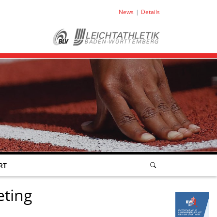
News
Details
RT
eting