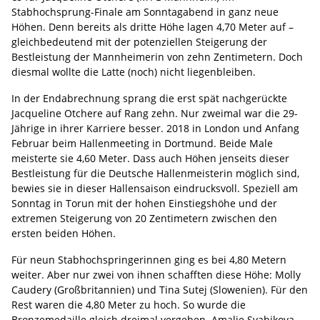
Stabhochsprung-Finale am Sonntagabend in ganz neue
Höhen. Denn bereits als dritte Höhe lagen 4,70 Meter auf –
gleichbedeutend mit der potenziellen Steigerung der
Bestleistung der Mannheimerin von zehn Zentimetern. Doch
diesmal wollte die Latte (noch) nicht liegenbleiben.
In der Endabrechnung sprang die erst spät nachgerückte
Jacqueline Otchere auf Rang zehn. Nur zweimal war die 29-
Jährige in ihrer Karriere besser. 2018 in London und Anfang
Februar beim Hallenmeeting in Dortmund. Beide Male
meisterte sie 4,60 Meter. Dass auch Höhen jenseits dieser
Bestleistung für die Deutsche Hallenmeisterin möglich sind,
bewies sie in dieser Hallensaison eindrucksvoll. Speziell am
Sonntag in Torun mit der hohen Einstiegshöhe und der
extremen Steigerung von 20 Zentimetern zwischen den
ersten beiden Höhen.
Für neun Stabhochspringerinnen ging es bei 4,80 Metern
weiter. Aber nur zwei von ihnen schafften diese Höhe: Molly
Caudery (Großbritannien) und Tina Sutej (Slowenien). Für den
Rest waren die 4,80 Meter zu hoch. So wurde die
Bronzemedaille gleich dreimal vergeben. Amalie Svabikova