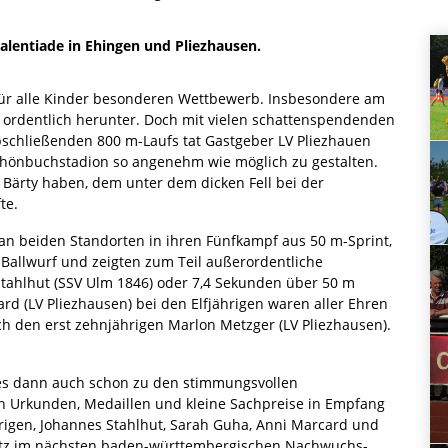
Talentiade in Ehingen und Pliezhausen.
für alle Kinder besonderen Wettbewerb. Insbesondere am
z ordentlich herunter. Doch mit vielen schattenspendenden
schließenden 800 m-Laufs tat Gastgeber LV Pliezhauen
chönbuchstadion so angenehm wie möglich zu gestalten.
ärty haben, dem unter dem dicken Fell bei der
te.
 an beiden Standorten in ihren Fünfkampf aus 50 m-Sprint,
Ballwurf und zeigten zum Teil außerordentliche
Stahlhut (SSV Ulm 1846) oder 7,4 Sekunden über 50 m
d (LV Pliezhausen) bei den Elfjährigen waren aller Ehren
h den erst zehnjährigen Marlon Metzger (LV Pliezhausen).
s dann auch schon zu den stimmungsvollen
n Urkunden, Medaillen und kleine Sachpreise in Empfang
rigen, Johannes Stahlhut, Sarah Guha, Anni Marcard und
Platz im nächsten baden-württembergischen Nachwuchs-