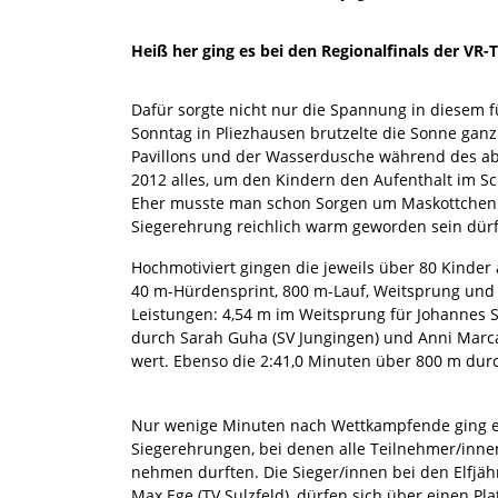
Heiß her ging es bei den Regionalfinals der VR-
Dafür sorgte nicht nur die Spannung in diesem 
Sonntag in Pliezhausen brutzelte die Sonne gan
Pavillons und der Wasserdusche während des ab
2012 alles, um den Kindern den Aufenthalt im S
Eher musste man schon Sorgen um Maskottchen B
Siegerehrung reichlich warm geworden sein dürf
Hochmotiviert gingen die jeweils über 80 Kinder
40 m-Hürdensprint, 800 m-Lauf, Weitsprung und 
Leistungen: 4,54 m im Weitsprung für Johannes 
durch Sarah Guha (SV Jungingen) und Anni Marcar
wert. Ebenso die 2:41,0 Minuten über 800 m durc
Nur wenige Minuten nach Wettkampfende ging e
Siegerehrungen, bei denen alle Teilnehmer/inne
nehmen durften. Die Sieger/innen bei den Elfjäh
Max Ege (TV Sulzfeld), dürfen sich über einen 