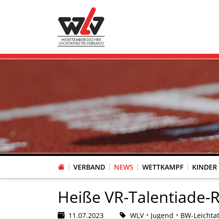
VERBAND
NEWS
WETTKAMPF
KINDER
FACHAUSSCHUSS WETTKAMPFORGANISATION
VR-POKAL KINDERLEICHTATHLETIK DES WLV
FACHAUSSCHUSS FREIZEIT-, LAUF- UND GESUNDHEITSSPORT
FACHAUSSCHUSS BILDUNG & SPORTENTWICKLUNG
WLV PERSONEN- & VE
VERTRAUENSPERSONEN Z
LAUF-/WALKING-/NORDIC WAL
Fachausschus
Heiße VR-Talentiade-R
11.07.2023
WLV
Jugend
BW-Leichtat