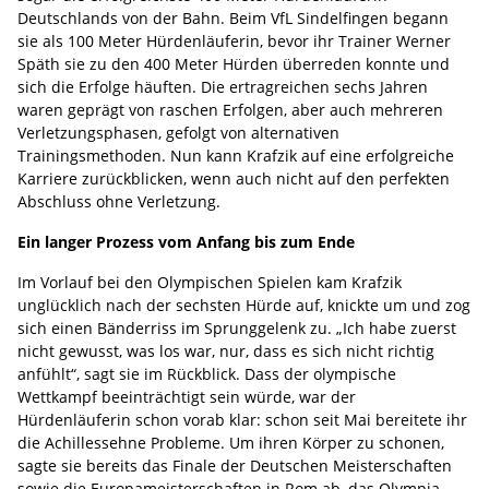
Deutschlands von der Bahn. Beim VfL Sindelfingen begann
sie als 100 Meter Hürdenläuferin, bevor ihr Trainer Werner
Späth sie zu den 400 Meter Hürden überreden konnte und
sich die Erfolge häuften. Die ertragreichen sechs Jahren
waren geprägt von raschen Erfolgen, aber auch mehreren
Verletzungsphasen, gefolgt von alternativen
Trainingsmethoden. Nun kann Krafzik auf eine erfolgreiche
Karriere zurückblicken, wenn auch nicht auf den perfekten
Abschluss ohne Verletzung.
Ein langer Prozess vom Anfang bis zum Ende
Im Vorlauf bei den Olympischen Spielen kam Krafzik
unglücklich nach der sechsten Hürde auf, knickte um und zog
sich einen Bänderriss im Sprunggelenk zu. „Ich habe zuerst
nicht gewusst, was los war, nur, dass es sich nicht richtig
anfühlt“, sagt sie im Rückblick. Dass der olympische
Wettkampf beeinträchtigt sein würde, war der
Hürdenläuferin schon vorab klar: schon seit Mai bereitete ihr
die Achillessehne Probleme. Um ihren Körper zu schonen,
sagte sie bereits das Finale der Deutschen Meisterschaften
sowie die Europameisterschaften in Rom ab, das Olympia-