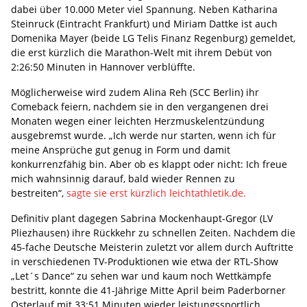
dabei über 10.000 Meter viel Spannung. Neben Katharina
Steinruck (Eintracht Frankfurt) und Miriam Dattke ist auch
Domenika Mayer (beide LG Telis Finanz Regenburg) gemeldet,
die erst kürzlich die Marathon-Welt mit ihrem Debüt von
2:26:50 Minuten in Hannover verblüffte.
Möglicherweise wird zudem Alina Reh (SCC Berlin) ihr
Comeback feiern, nachdem sie in den vergangenen drei
Monaten wegen einer leichten Herzmuskelentzündung
ausgebremst wurde. „Ich werde nur starten, wenn ich für
meine Ansprüche gut genug in Form und damit
konkurrenzfähig bin. Aber ob es klappt oder nicht: Ich freue
mich wahnsinnig darauf, bald wieder Rennen zu
bestreiten“,
sagte sie erst kürzlich leichtathletik.de.
Definitiv plant dagegen Sabrina Mockenhaupt-Gregor (LV
Pliezhausen) ihre Rückkehr zu schnellen Zeiten. Nachdem die
45-fache Deutsche Meisterin zuletzt vor allem durch Auftritte
in verschiedenen TV-Produktionen wie etwa der RTL-Show
„Let´s Dance“ zu sehen war und kaum noch Wettkämpfe
bestritt, konnte die 41-Jährige Mitte April beim Paderborner
Osterlauf mit 33:51 Minuten wieder leistungssportlich