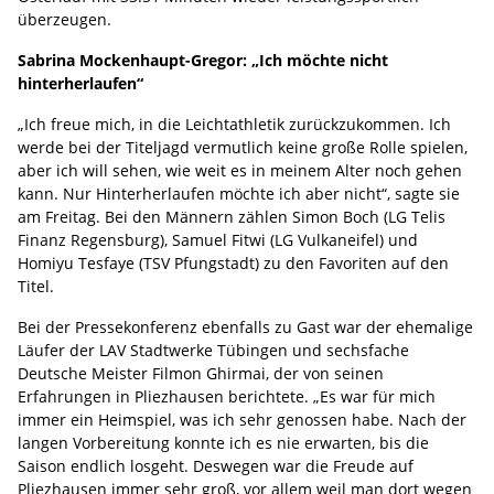
überzeugen.
Sabrina Mockenhaupt-Gregor: „Ich möchte nicht
hinterherlaufen“
„Ich freue mich, in die Leichtathletik zurückzukommen. Ich
werde bei der Titeljagd vermutlich keine große Rolle spielen,
aber ich will sehen, wie weit es in meinem Alter noch gehen
kann. Nur Hinterherlaufen möchte ich aber nicht“, sagte sie
am Freitag. Bei den Männern zählen Simon Boch (LG Telis
Finanz Regensburg), Samuel Fitwi (LG Vulkaneifel) und
Homiyu Tesfaye (TSV Pfungstadt) zu den Favoriten auf den
Titel.
Bei der Pressekonferenz ebenfalls zu Gast war der ehemalige
Läufer der LAV Stadtwerke Tübingen und sechsfache
Deutsche Meister Filmon Ghirmai, der von seinen
Erfahrungen in Pliezhausen berichtete. „Es war für mich
immer ein Heimspiel, was ich sehr genossen habe. Nach der
langen Vorbereitung konnte ich es nie erwarten, bis die
Saison endlich losgeht. Deswegen war die Freude auf
Pliezhausen immer sehr groß, vor allem weil man dort wegen