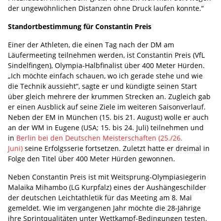
der ungewöhnlichen Distanzen ohne Druck laufen konnte.“
Standortbestimmung für Constantin Preis
Einer der Athleten, die einen Tag nach der DM am
Läufermeeting teilnehmen werden, ist Constantin Preis (VfL
Sindelfingen), Olympia-Halbfinalist über 400 Meter Hürden.
„Ich möchte einfach schauen, wo ich gerade stehe und wie
die Technik aussieht“, sagte er und kündigte seinen Start
über gleich mehrere der krummen Strecken an. Zugleich gab
er einen Ausblick auf seine Ziele im weiteren Saisonverlauf.
Neben der EM in München (15. bis 21. August) wolle er auch
an der WM in Eugene (USA; 15. bis 24. Juli) teilnehmen und
in
Berlin bei den Deutschen Meisterschaften (25./26.
Juni)
seine Erfolgsserie fortsetzen. Zuletzt hatte er dreimal in
Folge den Titel über 400 Meter Hürden gewonnen.
Neben Constantin Preis ist mit Weitsprung-Olympiasiegerin
Malaika Mihambo (LG Kurpfalz) eines der Aushängeschilder
der deutschen Leichtathletik für das Meeting am 8. Mai
gemeldet. Wie im vergangenen Jahr möchte die 28-Jährige
ihre Sprintqualitäten unter Wettkampf-Bedingungen testen.