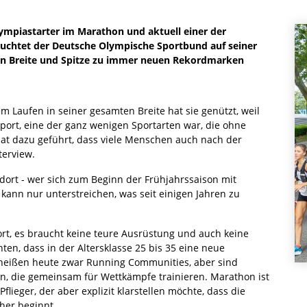
lympiastarter im Marathon und aktuell einer der
euchtet der Deutsche Olympische Sportbund auf seiner
 in Breite und Spitze zu immer neuen Rekordmarken
 Laufen in seiner gesamten Breite hat sie genützt, weil
port, eine der ganz wenigen Sportarten war, die ohne
at dazu geführt, dass viele Menschen auch nach der
terview.
 dort - wer sich zum Beginn der Frühjahrssaison mit
kann nur unterstreichen, was seit einigen Jahren zu
ort, es braucht keine teure Ausrüstung und auch keine
ten, dass in der Altersklasse 25 bis 35 eine neue
e heißen heute zwar Running Communities, aber sind
pen, die gemeinsam für Wettkämpfe trainieren. Marathon ist
flieger, der aber explizit klarstellen möchte, dass die
her beginnt.