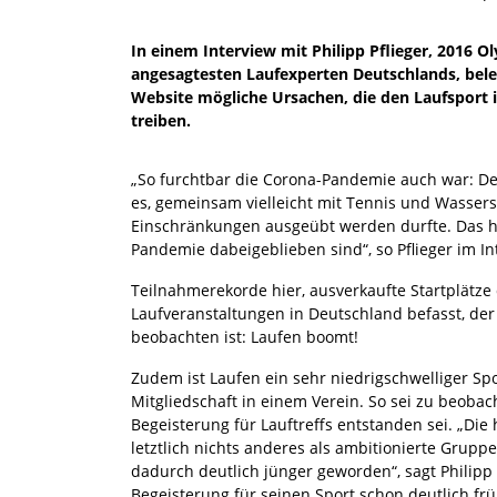
In einem Interview mit Philipp Pflieger, 2016 O
angesagtesten Laufexperten Deutschlands, bel
Website mögliche Ursachen, die den Laufsport
treiben.
„So furchtbar die Corona-Pandemie auch war: Dem
es, gemeinsam vielleicht mit Tennis und Wassers
Einschränkungen ausgeübt werden durfte. Das h
Pandemie dabeigeblieben sind“, so Pflieger im In
Teilnahmerekorde hier, ausverkaufte Startplätze
Laufveranstaltungen in Deutschland befasst, der 
beobachten ist: Laufen boomt!
Zudem ist Laufen ein sehr niedrigschwelliger Sp
Mitgliedschaft in einem Verein. So sei zu beobach
Begeisterung für Lauftreffs entstanden sei. „Di
letztlich nichts anderes als ambitionierte Grup
dadurch deutlich jünger geworden“, sagt Philipp P
Begeisterung für seinen Sport schon deutlich frü