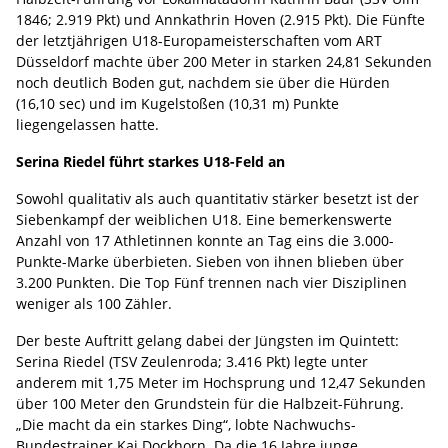
1846; 2.919 Pkt) und Annkathrin Hoven (2.915 Pkt). Die Fünfte
der letztjährigen U18-Europameisterschaften vom ART
Düsseldorf machte über 200 Meter in starken 24,81 Sekunden
noch deutlich Boden gut, nachdem sie über die Hürden
(16,10 sec) und im Kugelstoßen (10,31 m) Punkte
liegengelassen hatte.
Serina Riedel führt starkes U18-Feld an
Sowohl qualitativ als auch quantitativ stärker besetzt ist der
Siebenkampf der weiblichen U18. Eine bemerkenswerte
Anzahl von 17 Athletinnen konnte an Tag eins die 3.000-
Punkte-Marke überbieten. Sieben von ihnen blieben über
3.200 Punkten. Die Top Fünf trennen nach vier Disziplinen
weniger als 100 Zähler.
Der beste Auftritt gelang dabei der Jüngsten im Quintett:
Serina Riedel (TSV Zeulenroda; 3.416 Pkt) legte unter
anderem mit 1,75 Meter im Hochsprung und 12,47 Sekunden
über 100 Meter den Grundstein für die Halbzeit-Führung.
„Die macht da ein starkes Ding“, lobte Nachwuchs-
Bundestrainer Kai Dockhorn. Da die 16 Jahre junge