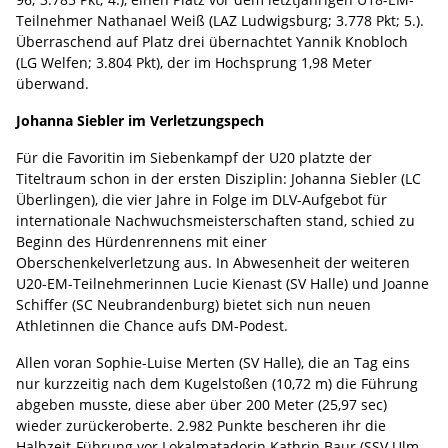
Teilnehmer Nathanael Weiß (LAZ Ludwigsburg; 3.778 Pkt; 5.).
Überraschend auf Platz drei übernachtet Yannik Knobloch
(LG Welfen; 3.804 Pkt), der im Hochsprung 1,98 Meter
überwand.
Johanna Siebler im Verletzungspech
Für die Favoritin im Siebenkampf der U20 platzte der
Titeltraum schon in der ersten Disziplin: Johanna Siebler (LC
Überlingen), die vier Jahre in Folge im DLV-Aufgebot für
internationale Nachwuchsmeisterschaften stand, schied zu
Beginn des Hürdenrennens mit einer
Oberschenkelverletzung aus. In Abwesenheit der weiteren
U20-EM-Teilnehmerinnen Lucie Kienast (SV Halle) und Joanne
Schiffer (SC Neubrandenburg) bietet sich nun neuen
Athletinnen die Chance aufs DM-Podest.
Allen voran Sophie-Luise Merten (SV Halle), die an Tag eins
nur kurzzeitig nach dem Kugelstoßen (10,72 m) die Führung
abgeben musste, diese aber über 200 Meter (25,97 sec)
wieder zurückeroberte. 2.982 Punkte bescheren ihr die
Halbzeit-Führung vor Lokalmatadorin Kathrin Baur (SSV Ulm