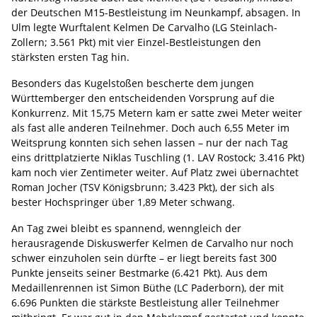
der Deutschen M15-Bestleistung im Neunkampf, absagen. In
Ulm legte Wurftalent Kelmen De Carvalho (LG Steinlach-
Zollern; 3.561 Pkt) mit vier Einzel-Bestleistungen den
stärksten ersten Tag hin.
Besonders das Kugelstoßen bescherte dem jungen
Württemberger den entscheidenden Vorsprung auf die
Konkurrenz. Mit 15,75 Metern kam er satte zwei Meter weiter
als fast alle anderen Teilnehmer. Doch auch 6,55 Meter im
Weitsprung konnten sich sehen lassen – nur der nach Tag
eins drittplatzierte Niklas Tuschling (1. LAV Rostock; 3.416 Pkt)
kam noch vier Zentimeter weiter. Auf Platz zwei übernachtet
Roman Jocher (TSV Königsbrunn; 3.423 Pkt), der sich als
bester Hochspringer über 1,89 Meter schwang.
An Tag zwei bleibt es spannend, wenngleich der
herausragende Diskuswerfer Kelmen de Carvalho nur noch
schwer einzuholen sein dürfte – er liegt bereits fast 300
Punkte jenseits seiner Bestmarke (6.421 Pkt). Aus dem
Medaillenrennen ist Simon Büthe (LC Paderborn), der mit
6.696 Punkten die stärkste Bestleistung aller Teilnehmer