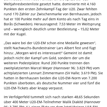
Weltjahresbestenliste gesetzt hatte, dominierte mit 4.160
Punkten den ersten Zehnkampf-Tag der U20. Zwar fehlten
rund 170 Zähler zur Zwischenmarke von Bernhausen, jedoch
hat er 100 Punkte mehr auf dem Konto als nach Tag eins in
Borås (Schweden). Herausragend: 7,53 Meter im Weitsprung
und – wenngleich deutlich unter Bestleistung – 15,02 Meter
mit der Kugel.
„Das wäre bei der U20-EM schon eine Medaille gewesen“,
stellt Nachwuchs-Bundestrainer Lars Albert fest und fügt
hinzu: „Morgen wird es interessant!“ Gemeint ist damit
jedoch nicht der Kampf um Gold, sondern der um die
weiteren Podestplätze: Rund 200 Punkte trennen den
zweitplatzierten Marcel Meyer (Hannover 96; 3.829 Pkt) vom
achtplatzierten Lennart Zimmermann (SV Halle; 3.619 Pkt). Sie
hatten in Bernhausen beiden die U20-EM-Norm von 7.200
Punkten überboten, als deutsche Nummer vier und fünf die
U20-EM-Tickets aber knapp verpasst.
Im Verfolgerfeld tummelt sich nach starken 48,65 Sekunden
über 400 Meter U20-EM-Teilnehmer Malik Diakité (Hannover
96; 3.785 Pkt; 4.), einen Platz vor dem letztjährigen U18-EM-