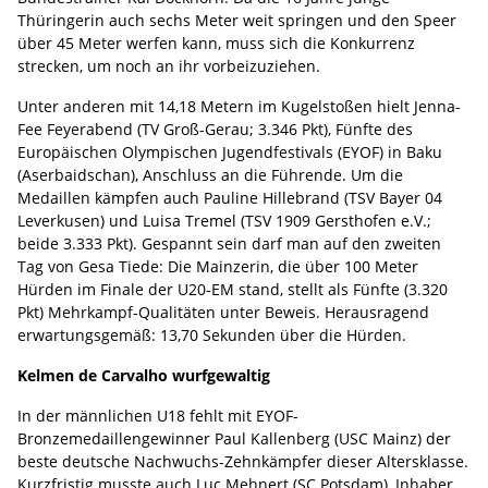
Thüringerin auch sechs Meter weit springen und den Speer
über 45 Meter werfen kann, muss sich die Konkurrenz
strecken, um noch an ihr vorbeizuziehen.
Unter anderen mit 14,18 Metern im Kugelstoßen hielt Jenna-
Fee Feyerabend (TV Groß-Gerau; 3.346 Pkt), Fünfte des
Europäischen Olympischen Jugendfestivals (EYOF) in Baku
(Aserbaidschan), Anschluss an die Führende. Um die
Medaillen kämpfen auch Pauline Hillebrand (TSV Bayer 04
Leverkusen) und Luisa Tremel (TSV 1909 Gersthofen e.V.;
beide 3.333 Pkt). Gespannt sein darf man auf den zweiten
Tag von Gesa Tiede: Die Mainzerin, die über 100 Meter
Hürden im Finale der U20-EM stand, stellt als Fünfte (3.320
Pkt) Mehrkampf-Qualitäten unter Beweis. Herausragend
erwartungsgemäß: 13,70 Sekunden über die Hürden.
Kelmen de Carvalho wurfgewaltig
In der männlichen U18 fehlt mit EYOF-
Bronzemedaillengewinner Paul Kallenberg (USC Mainz) der
beste deutsche Nachwuchs-Zehnkämpfer dieser Altersklasse.
Kurzfristig musste auch Luc Mehnert (SC Potsdam), Inhaber