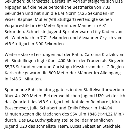
Sekunden) durchsetzte. Bereits im Vorlauf steigerte sich Lisa
Nippgen auf die neue persönliche Bestmarke von 7,33
Sekunden und hat nun die EM-Norm (7,25 Sekunden) im
Visier. Raphael Müller (VfB Stuttgart) verteidigte seinen
Vorjahrestitel im 60 Meter-Sprint der Männer in 6,81
Sekunden. Schnellste Jugend-Sprinter waren Lilly Kaden vom
VfL Winterbach in 7,71 Sekunden und Alexander Czysch vom
VfB Stuttgart in 6,90 Sekunden.
Weitere starke Leistungen auf der Bahn: Carolina Krafzik vom
VfL Sindelfingen legte über 400 Meter der Frauen als Siegerin
55,73 Sekunden vor und Christoph Kessler von der LG Region
Karlsruhe gewann die 800 Meter der Männer im Alleingang
in 1:48,61 Minuten.
Spannende Entscheidung gab es in den Staffelwettbewerben
über 4 x 200 Meter. Bei der weiblichen Jugend U20 setzte sich
das Quartett des VfB Stuttgart mit Kathleen Reinhardt, Kira
Bossemeyer, Julia Schubert und Emily Rösser in 1:44,04
Minuten gegen die Mädchen des SSV Ulm 1846 (1:44,22 Min.)
durch. Das LAZ Ludwigsburg stellte bei der männlichen
Jugend U20 das schnellste Team. Lucas Sebastian Steichele,