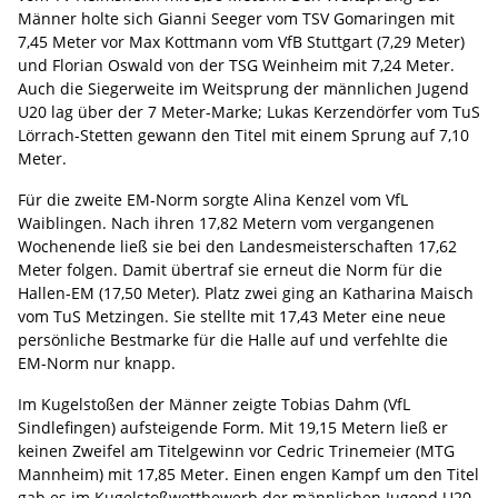
Männer holte sich Gianni Seeger vom TSV Gomaringen mit
7,45 Meter vor Max Kottmann vom VfB Stuttgart (7,29 Meter)
und Florian Oswald von der TSG Weinheim mit 7,24 Meter.
Auch die Siegerweite im Weitsprung der männlichen Jugend
U20 lag über der 7 Meter-Marke; Lukas Kerzendörfer vom TuS
Lörrach-Stetten gewann den Titel mit einem Sprung auf 7,10
Meter.
Für die zweite EM-Norm sorgte Alina Kenzel vom VfL
Waiblingen. Nach ihren 17,82 Metern vom vergangenen
Wochenende ließ sie bei den Landesmeisterschaften 17,62
Meter folgen. Damit übertraf sie erneut die Norm für die
Hallen-EM (17,50 Meter). Platz zwei ging an Katharina Maisch
vom TuS Metzingen. Sie stellte mit 17,43 Meter eine neue
persönliche Bestmarke für die Halle auf und verfehlte die
EM-Norm nur knapp.
Im Kugelstoßen der Männer zeigte Tobias Dahm (VfL
Sindlefingen) aufsteigende Form. Mit 19,15 Metern ließ er
keinen Zweifel am Titelgewinn vor Cedric Trinemeier (MTG
Mannheim) mit 17,85 Meter. Einen engen Kampf um den Titel
gab es im Kugelstoßwettbewerb der männlichen Jugend U20.