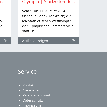
Olympia | So verfolgen Sie die Leichtathletik-Wettbewerbe live
Olympia | Startzeiten der BW-Athlet:innen
Vom 1. bis 11. August 2024
finden in Paris (Frankreich) die
TV-
leichtathletischen Wettkämpfe
te
der Olympischen Sommerspiele
statt. In…
Artikel anzeigen
Service
Kontakt
Newsletter
Personenaccount
Datenschutz
Impressum