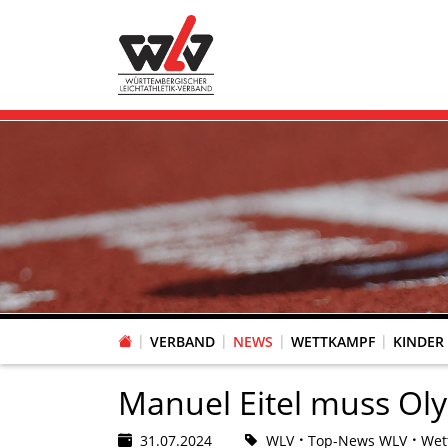
VERBAND
NEWS
WETTKAMPF
KINDER
FACHAUSSCHUSS WETTKAMPFORGANISATION
VR-POKAL KINDERLEICHTATHLETIK DES WLV
FACHAUSSCHUSS FREIZEIT-, LAUF- UND GESUNDHEITSSPORT
FACHAUSSCHUSS BILDUNG & SPORTENTWICKLUNG
WLV PERSONEN- & VE
VERTRAUENSPERSONEN Z
LAUF-/WALKING-/NORDIC WAL
Fachausschus
Manuel Eitel muss Ol
31.07.2024
WLV
Top-News WLV
Wet