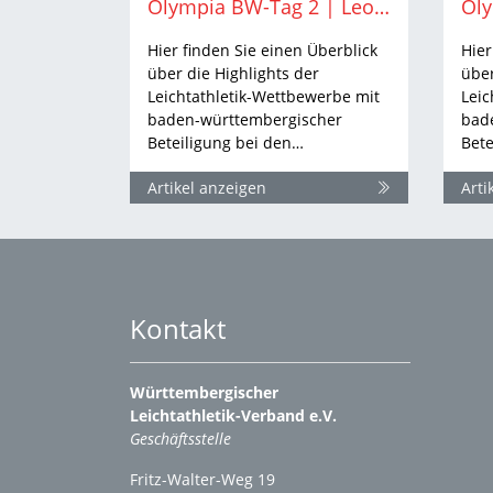
Olympia BW-Tag 2 | Leo Neugebauer holt erste Olympia-Medaille
Hier finden Sie einen Überblick
Hier
über die Highlights der
über
Leichtathletik-Wettbewerbe mit
Leic
baden-württembergischer
bad
Beteiligung bei den…
Bete
Artikel anzeigen
Arti
Kontakt
Württembergischer
Leichtathletik-Verband e.V.
Geschäftsstelle
Fritz-Walter-Weg 19