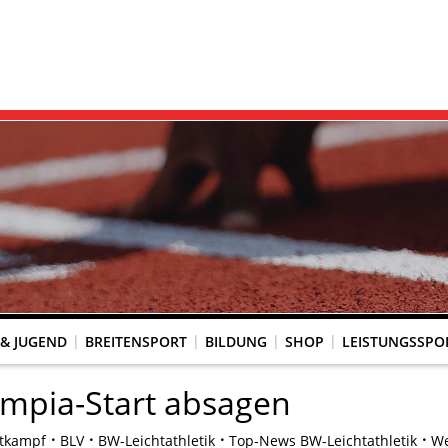
 & JUGEND
BREITENSPORT
BILDUNG
SHOP
LEISTUNGSSPO
REINSACCOUNT
UM SCHUTZ VOR GEWALT
KINGTREFF
s Seniorenwettkampfsport
BESTENLISTENFÄHIGE LAUFVERANSTALTUNGEN
LAUFVERANSTALTUNGEN DES WLV
Genehmigte Laufveranstaltungen mit bestenlistenfähiger Strecke
Grundschule trifft Kinderleichtathletik
ympia-Start absagen
tkampf
BLV
BW-Leichtathletik
Top-News BW-Leichtathletik
We