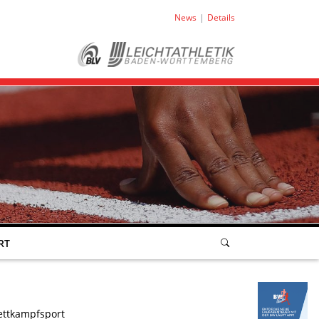
News
Details
RT
ttkampfsport