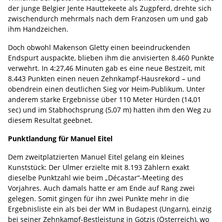
der junge Belgier Jente Hauttekeete als Zugpferd, drehte sich
zwischendurch mehrmals nach dem Franzosen um und gab
ihm Handzeichen.
Doch obwohl Makenson Gletty einen beeindruckenden
Endspurt auspackte, blieben ihm die anvisierten 8.460 Punkte
verwehrt. In 4:27,46 Minuten gab es eine neue Bestzeit, mit
8.443 Punkten einen neuen Zehnkampf-Hausrekord – und
obendrein einen deutlichen Sieg vor Heim-Publikum. Unter
anderem starke Ergebnisse über 110 Meter Hürden (14,01
sec) und im Stabhochsprung (5,07 m) hatten ihm den Weg zu
diesem Resultat geebnet.
Punktlandung für Manuel Eitel
Dem zweitplatzierten Manuel Eitel gelang ein kleines
Kunststück: Der Ulmer erzielte mit 8.193 Zählern exakt
dieselbe Punktzahl wie beim „Décastar“-Meeting des
Vorjahres. Auch damals hatte er am Ende auf Rang zwei
gelegen. Somit gingen für ihn zwei Punkte mehr in die
Ergebnisliste ein als bei der WM in Budapest (Ungarn), einzig
bei seiner Zehnkampf-Bestleistung in Götzis (Österreich), wo