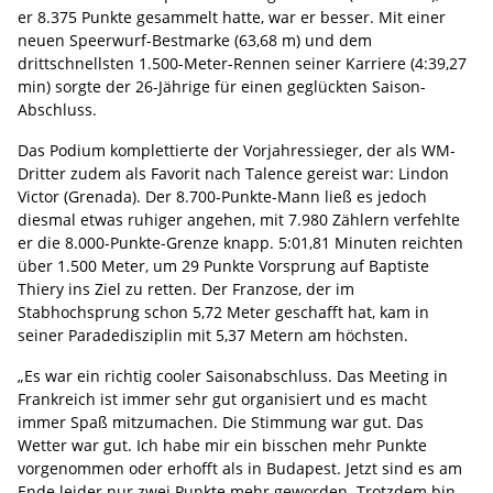
er 8.375 Punkte gesammelt hatte, war er besser. Mit einer
neuen Speerwurf-Bestmarke (63,68 m) und dem
drittschnellsten 1.500-Meter-Rennen seiner Karriere (4:39,27
min) sorgte der 26-Jährige für einen geglückten Saison-
Abschluss.
Das Podium komplettierte der Vorjahressieger, der als WM-
Dritter zudem als Favorit nach Talence gereist war: Lindon
Victor (Grenada). Der 8.700-Punkte-Mann ließ es jedoch
diesmal etwas ruhiger angehen, mit 7.980 Zählern verfehlte
er die 8.000-Punkte-Grenze knapp. 5:01,81 Minuten reichten
über 1.500 Meter, um 29 Punkte Vorsprung auf Baptiste
Thiery ins Ziel zu retten. Der Franzose, der im
Stabhochsprung schon 5,72 Meter geschafft hat, kam in
seiner Paradedisziplin mit 5,37 Metern am höchsten.
„Es war ein richtig cooler Saisonabschluss. Das Meeting in
Frankreich ist immer sehr gut organisiert und es macht
immer Spaß mitzumachen. Die Stimmung war gut. Das
Wetter war gut. Ich habe mir ein bisschen mehr Punkte
vorgenommen oder erhofft als in Budapest. Jetzt sind es am
Ende leider nur zwei Punkte mehr geworden. Trotzdem bin