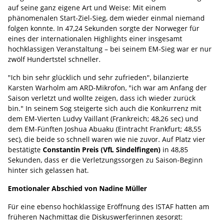
auf seine ganz eigene Art und Weise: Mit einem
phänomenalen Start-Ziel-Sieg, dem wieder einmal niemand
folgen konnte. In 47,24 Sekunden sorgte der Norweger für
eines der internationalen Highlights einer insgesamt
hochklassigen Veranstaltung – bei seinem EM-Sieg war er nur
zwölf Hundertstel schneller.
"Ich bin sehr glücklich und sehr zufrieden", bilanzierte
Karsten Warholm am ARD-Mikrofon, "ich war am Anfang der
Saison verletzt und wollte zeigen, dass ich wieder zurück
bin." In seinem Sog steigerte sich auch die Konkurrenz mit
dem EM-Vierten Ludvy Vaillant (Frankreich; 48,26 sec) und
dem EM-Fünften Joshua Abuaku (Eintracht Frankfurt; 48,55
sec), die beide so schnell waren wie nie zuvor. Auf Platz vier
bestätigte
Constantin Preis (VfL Sindelfingen)
in 48,85
Sekunden, dass er die Verletzungssorgen zu Saison-Beginn
hinter sich gelassen hat.
Emotionaler Abschied von Nadine Müller
Für eine ebenso hochklassige Eröffnung des ISTAF hatten am
früheren Nachmittag die Diskuswerferinnen gesorgt: