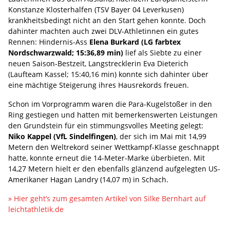
Konstanze Klosterhalfen (TSV Bayer 04 Leverkusen)
krankheitsbedingt nicht an den Start gehen konnte. Doch
dahinter machten auch zwei DLV-Athletinnen ein gutes
Rennen: Hindernis-Ass
Elena Burkard (LG farbtex
Nordschwarzwald; 15:36,89 min)
lief als Siebte zu einer
neuen Saison-Bestzeit, Langstrecklerin Eva Dieterich
(Laufteam Kassel; 15:40,16 min) konnte sich dahinter über
eine mächtige Steigerung ihres Hausrekords freuen.
Schon im Vorprogramm waren die Para-Kugelstoßer in den
Ring gestiegen und hatten mit bemerkenswerten Leistungen
den Grundstein für ein stimmungsvolles Meeting gelegt:
Niko Kappel (VfL Sindelfingen)
, der sich im Mai mit 14,99
Metern den Weltrekord seiner Wettkampf-Klasse geschnappt
hatte, konnte erneut die 14-Meter-Marke überbieten. Mit
14,27 Metern hielt er den ebenfalls glänzend aufgelegten US-
Amerikaner Hagan Landry (14,07 m) in Schach.
» Hier geht’s zum gesamten Artikel von Silke Bernhart auf
leichtathletik.de