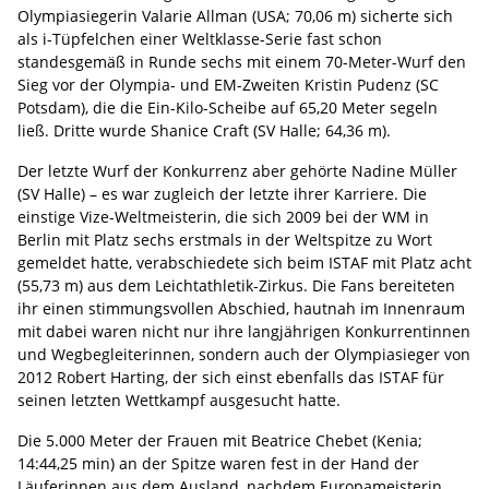
Olympiasiegerin Valarie Allman (USA; 70,06 m) sicherte sich
als i-Tüpfelchen einer Weltklasse-Serie fast schon
standesgemäß in Runde sechs mit einem 70-Meter-Wurf den
Sieg vor der Olympia- und EM-Zweiten Kristin Pudenz (SC
Potsdam), die die Ein-Kilo-Scheibe auf 65,20 Meter segeln
ließ. Dritte
wurde Shanice Craft (SV Halle; 64,36 m).
Der letzte Wurf der Konkurrenz aber gehörte Nadine Müller
(SV Halle) – es war zugleich der letzte ihrer Karriere. Die
einstige Vize-Weltmeisterin, die sich 2009 bei der WM in
Berlin mit Platz sechs erstmals in der Weltspitze zu Wort
gemeldet hatte, verabschiedete sich beim ISTAF mit Platz acht
(55,73 m) aus dem Leichtathletik-Zirkus. Die Fans bereiteten
ihr einen stimmungsvollen Abschied, hautnah im Innenraum
mit dabei waren nicht nur ihre langjährigen Konkurrentinnen
und Wegbegleiterinnen, sondern auch der Olympiasieger von
2012 Robert Harting, der sich einst ebenfalls das ISTAF für
seinen letzten Wettkampf ausgesucht hatte.
Die 5.000 Meter der Frauen mit Beatrice Chebet (Kenia;
14:44,25 min) an der Spitze waren fest in der Hand der
Läuferinnen aus dem Ausland, nachdem Europameisterin