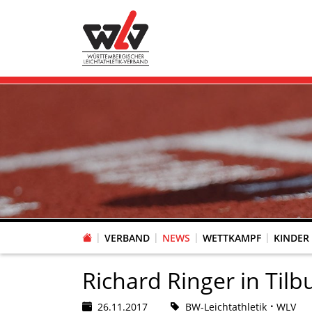
VERBAND
NEWS
WETTKAMPF
KINDER
FACHAUSSCHUSS WETTKAMPFORGANISATION
VR-POKAL KINDERLEICHTATHLETIK DES WLV
FACHAUSSCHUSS FREIZEIT-, LAUF- UND GESUNDHEITSSPORT
FACHAUSSCHUSS BILDUNG & SPORTENTWICKLUNG
WLV PERSONEN- & VE
VERTRAUENSPERSONEN Z
LAUF-/WALKING-/NORDIC WAL
Fachausschus
Richard Ringer in Tilb
26.11.2017
BW-Leichtathletik
WLV