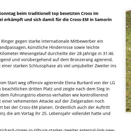
Sonntag beim traditionell top besetzten Cross im
wei erkämpft und sich damit für die Cross-EM in Samorin
 Ringer gegen starke internationale Mitbewerber ein
andpassagen, künstliche Hindernisse sowie leichte
Kilometer-Wiesengeläuf durcheilte der 28-Jährige in 31:46
iegend und vorübergehend auf dem Bronzerang agierend,
it einer starken Schlussphase als viel umjubelter Zweiter ins
vom Start weg offensiv agierende Elena Burkard von der LG
beachtlichen dritten Platz und zeigte nach dem Sieg in
dem Führungstrio ebenso verhalten wie kontrollierend
it einer vehementen Attacke auf der Zielgeraden noch
t bei der Cross-EM planen. Ordentlich auch der Auftritt
, die am Vortag ihr 25. Lebensjahr vollendet hatte und
richard-ringer-in-tilburg-starker-zweiter external-link-new-