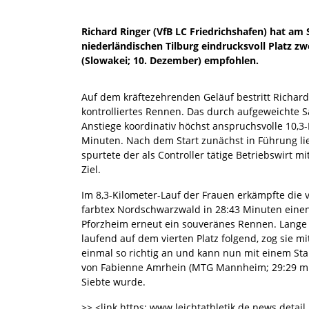
Richard Ringer (VfB LC Friedrichshafen) hat am 
niederländischen Tilburg eindrucksvoll Platz z
(Slowakei; 10. Dezember) empfohlen.
Auf dem kräftezehrenden Geläuf bestritt Richard
kontrolliertes Rennen. Das durch aufgeweichte S
Anstiege koordinativ höchst anspruchsvolle 10,3-
Minuten. Nach dem Start zunächst in Führung l
spurtete der als Controller tätige Betriebswirt m
Ziel.
Im 8,3-Kilometer-Lauf der Frauen erkämpfte die 
farbtex Nordschwarzwald in 28:43 Minuten einen 
Pforzheim erneut ein souveränes Rennen. Lange 
laufend auf dem vierten Platz folgend, zog sie m
einmal so richtig an und kann nun mit einem Star
von Fabienne Amrhein (MTG Mannheim; 29:29 min)
Siebte wurde.
>> <link https: www.leichtathletik.de news detail 