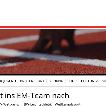
 & JUGEND
BREITENSPORT
BILDUNG
SHOP
LEISTUNGSSPO
REINSACCOUNT
UM SCHUTZ VOR GEWALT
KINGTREFF
s Seniorenwettkampfsport
BESTENLISTENFÄHIGE LAUFVERANSTALTUNGEN
LAUFVERANSTALTUNGEN DES WLV
Genehmigte Laufveranstaltungen mit bestenlistenfähiger Strecke
Grundschule trifft Kinderleichtathletik
kt ins EM-Team nach
LV-Wettkampf
BW-Leichtathletik
Wettkampfsport