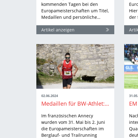
kommenden Tagen bei den
Euro
Europameisterschaften um Titel,
Hier
Medaillen und persönliche…
der 
Artikel anzeigen
Arti
02.06.2024
31.05
Medaillen für BW-Athlet:innen bei Berglauf- und Trailrunning-EM
Im französischen Annecy
Nac
wurden vom 31. Mai bis 2. Juni
inte
die Europameisterschaften im
Qual
Berglauf- und Trailrunning
deut