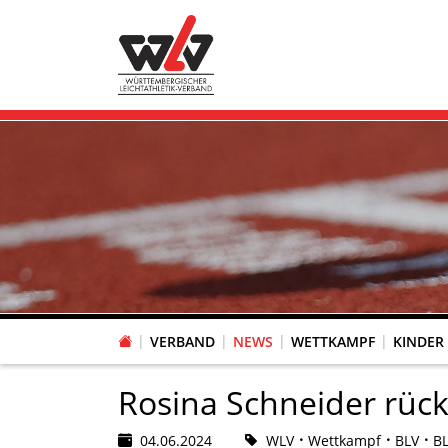
VERBAND
NEWS
WETTKAMPF
KINDER
FACHAUSSCHUSS WETTKAMPFORGANISATION
VR-POKAL KINDERLEICHTATHLETIK DES WLV
FACHAUSSCHUSS FREIZEIT-, LAUF- UND GESUNDHEITSSPORT
FACHAUSSCHUSS BILDUNG & SPORTENTWICKLUNG
WLV PERSONEN- & VE
VERTRAUENSPERSONEN Z
LAUF-/WALKING-/NORDIC WAL
Fachausschus
Rosina Schneider rüc
04.06.2024
WLV
Wettkampf
BLV
B