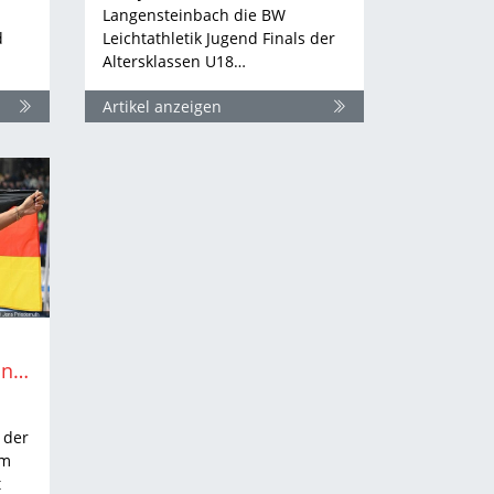
Langensteinbach die BW
d
Leichtathletik Jugend Finals der
Altersklassen U18…
Artikel anzeigen
EM in Rom | DLV nominiert weitere BW-Athlet:innen für deutsches Team
 der
om
t