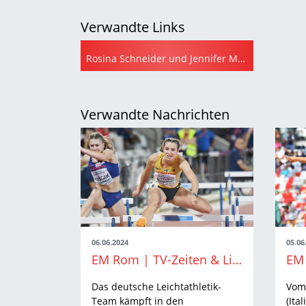
Verwandte Links
Rosina Schneider und Jennifer Montag erhalten Einzelstartplatz für Rom (leichtathletik.de)
Verwandte Nachrichten
06.06.2024
05.06
EM Rom | TV-Zeiten & Livestreams: So sehen Sie die Leichtathletik-EM in Rom live
Das deutsche Leichtathletik-
Vom 
Team kämpft in den
(Ital