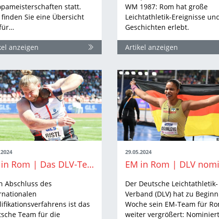
pameisterschaften statt.
WM 1987: Rom hat große
 finden Sie eine Übersicht
Leichtathletik-Ereignisse un
für…
Geschichten erlebt.
kel anzeigen
Artikel anzeigen
.2024
29.05.2024
EM in Rom | Das DLV-Team ist komplett
h Abschluss des
Der Deutsche Leichtathletik-
rnationalen
Verband (DLV) hat zu Beginn
ifikationsverfahrens ist das
Woche sein EM-Team für R
sche Team für die
weiter vergrößert: Nominier