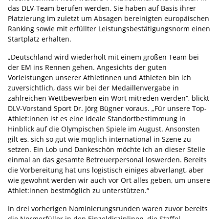
das DLV-Team berufen werden. Sie haben auf Basis ihrer
Platzierung im zuletzt um Absagen bereinigten europäischen
Ranking sowie mit erfüllter Leistungsbestätigungsnorm einen
Startplatz erhalten.
„Deutschland wird wiederholt mit einem großen Team bei
der EM ins Rennen gehen. Angesichts der guten
Vorleistungen unserer Athletinnen und Athleten bin ich
zuversichtlich, dass wir bei der Medaillenvergabe in
zahlreichen Wettbewerben ein Wort mitreden werden“, blickt
DLV-Vorstand Sport Dr. Jörg Bügner voraus. „Für unsere Top-
Athlet:innen ist es eine ideale Standortbestimmung in
Hinblick auf die Olympischen Spiele im August. Ansonsten
gilt es, sich so gut wie möglich international in Szene zu
setzen. Ein Lob und Dankeschön möchte ich an dieser Stelle
einmal an das gesamte Betreuerpersonal loswerden. Bereits
die Vorbereitung hat uns logistisch einiges abverlangt, aber
wie gewohnt werden wir auch vor Ort alles geben, um unsere
Athlet:innen bestmöglich zu unterstützen.“
In drei vorherigen Nominierungsrunden waren zuvor bereits
die Normerfüller in den Einzeldisziplinen, die Staffel-