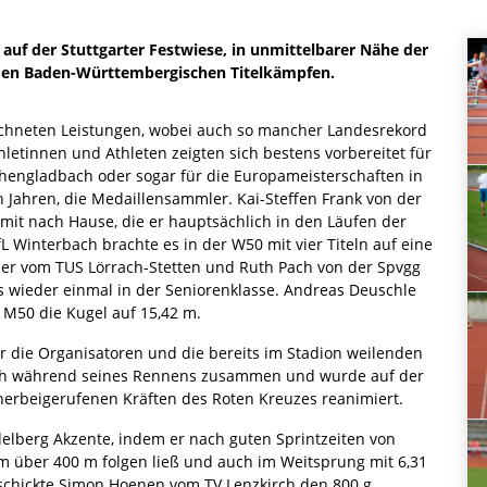
auf der Stuttgarter Festwiese, in unmittelbarer Nähe der
 den Baden-Württembergischen Titelkämpfen.
ichneten Leistungen, wobei auch so mancher Landesrekord
letinnen und Athleten zeigten sich bestens vorbereitet für
hengladbach oder sogar für die Europameisterschaften in
n Jahren, die Medaillensammler. Kai-Steffen Frank von der
it nach Hause, die er hauptsächlich in den Läufen der
Winterbach brachte es in der W50 mit vier Titeln auf eine
er vom TUS Lörrach-Stetten und Ruth Pach von der Spvgg
s wieder einmal in der Seniorenklasse. Andreas Deuschle
r M50 die Kugel auf 15,42 m.
r die Organisatoren und die bereits im Stadion weilenden
brach während seines Rennens zusammen und wurde auf der
erbeigerufenen Kräften des Roten Kreuzes reanimiert.
delberg Akzente, indem er nach guten Sprintzeiten von
91 m über 400 m folgen ließ und auch im Weitsprung mit 6,31
schickte Simon Hoenen vom TV Lenzkirch den 800 g