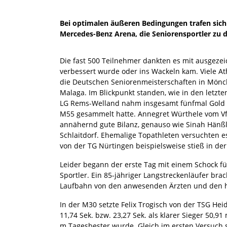
Bei optimalen äußeren Bedingungen trafen sich 
Mercedes-Benz Arena, die Seniorensportler zu
Die fast 500 Teilnehmer dankten es mit ausgeze
verbessert wurde oder ins Wackeln kam. Viele Ath
die Deutschen Seniorenmeisterschaften in Mönc
Malaga. Im Blickpunkt standen, wie in den letzte
LG Rems-Welland nahm insgesamt fünfmal Gold m
M55 gesammelt hatte. Annegret Würthele vom VfL 
annähernd gute Bilanz, genauso wie Sinah Hänßl
Schlaitdorf. Ehemalige Topathleten versuchten e
von der TG Nürtingen beispielsweise stieß in de
Leider begann der erste Tag mit einem Schock fü
Sportler. Ein 85-jähriger Langstreckenläufer 
Laufbahn von den anwesenden Ärzten und den h
In der M30 setzte Felix Trogisch von der TSG Hei
11,74 Sek. bzw. 23,27 Sek. als klarer Sieger 50,
m Tagesbester wurde. Gleich im ersten Versuch 