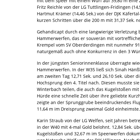
mit dem Speer mit einem Wurf auf 39,80 m eine Zu
Fritz Reichle von der LG Tuttlingen-Fridingen (1
Hartmut Krämer (14,46 Sek.) von der DJK Käferta
kurzen Schritten über die 200 m mit 31,37 Sek. n
Gehandicapt durch eine langwierige Verletzung 
Hammerwerfen, das er souverän mit vortreffliche
Krempel vom SV Oberderdingen mit nunmehr 91 
naturgemäß auch ohne Konkurrenz in den 3 Wür
In der jüngsten Seniorinnenklasse überragte wi
Hammerwerfen. In der W35 ließ sich Sinah Hänßl
am zweiten Tag 12,71 Sek. und 26,10 Sek. über di
Hochsprung den 4. Titel nach. Diesen musste sie
Winterbach teilen, die auch das Kugelstoßen mit
Hürde eine schnelle Zeit über ihre geliebte Kur
zeigte an der Sprunggrube beeindruckendes Flug
11,64 m im Dreisprung zweimal Gold einheimste.
Karin Straub von der LG Welfen, seit Jahren be
in der W40 mit 4-mal Gold belohnt. 12,84 Sek. ü
Kugelstoßen und 32,67 m im Speerwerfen dokume