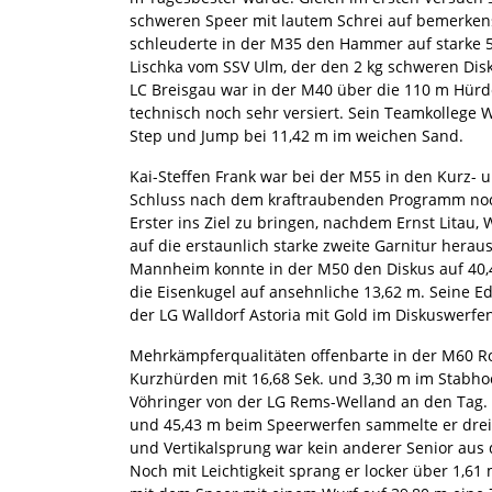
schweren Speer mit lautem Schrei auf bemerken
schleuderte in der M35 den Hammer auf starke 52
Lischka vom SSV Ulm, der den 2 kg schweren Di
LC Breisgau war in der M40 über die 110 m Hürd
technisch noch sehr versiert. Sein Teamkollege W
Step und Jump bei 11,42 m im weichen Sand.
Kai-Steffen Frank war bei der M55 in den Kurz-
Schluss nach dem kraftraubenden Programm noch d
Erster ins Ziel zu bringen, nachdem Ernst Litau
auf die erstaunlich starke zweite Garnitur her
Mannheim konnte in der M50 den Diskus auf 40,4
die Eisenkugel auf ansehnliche 13,62 m. Seine 
der LG Walldorf Astoria mit Gold im Diskuswerfe
Mehrkämpferqualitäten offenbarte in der M60 Ro
Kurzhürden mit 16,68 Sek. und 3,30 m im Stabho
Vöhringer von der LG Rems-Welland an den Tag.
und 45,43 m beim Speerwerfen sammelte er dreif
und Vertikalsprung war kein anderer Senior aus
Noch mit Leichtigkeit sprang er locker über 1,6