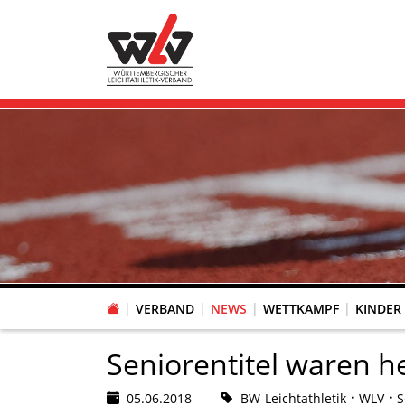
VERBAND
NEWS
WETTKAMPF
KINDER
FACHAUSSCHUSS WETTKAMPFORGANISATION
VR-POKAL KINDERLEICHTATHLETIK DES WLV
FACHAUSSCHUSS FREIZEIT-, LAUF- UND GESUNDHEITSSPORT
FACHAUSSCHUSS BILDUNG & SPORTENTWICKLUNG
WLV PERSONEN- & VE
VERTRAUENSPERSONEN Z
LAUF-/WALKING-/NORDIC WAL
Fachausschus
Seniorentitel waren 
05.06.2018
BW-Leichtathletik
WLV
S