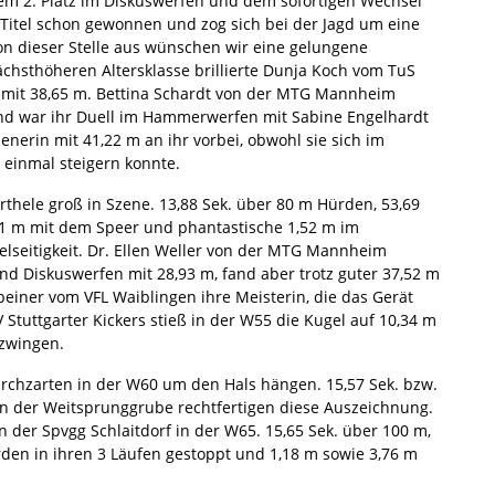
dem 2. Platz im Diskuswerfen und dem sofortigen Wechsel
 Titel schon gewonnen und zog sich bei der Jagd um eine
on dieser Stelle aus wünschen wir eine gelungene
chsthöheren Altersklasse brillierte Dunja Koch vom TuS
 mit 38,65 m. Bettina Schardt von der MTG Mannheim
end war ihr Duell im Hammerwerfen mit Sabine Engelhardt
nerin mit 41,22 m an ihr vorbei, obwohl sie sich im
 einmal steigern konnte.
thele groß in Szene. 13,88 Sek. über 80 m Hürden, 53,69
,81 m mit dem Speer und phantastische 1,52 m im
lseitigkeit. Dr. Ellen Weller von der MTG Mannheim
d Diskuswerfen mit 28,93 m, fand aber trotz guter 37,52 m
beiner vom VFL Waiblingen ihre Meisterin, die das Gerät
Stuttgarter Kickers stieß in der W55 die Kugel auf 10,34 m
ezwingen.
Kirchzarten in der W60 um den Hals hängen. 15,57 Sek. bzw.
an der Weitsprunggrube rechtfertigen diese Auszeichnung.
n der Spvgg Schlaitdorf in der W65. 15,65 Sek. über 100 m,
rden in ihren 3 Läufen gestoppt und 1,18 m sowie 3,76 m