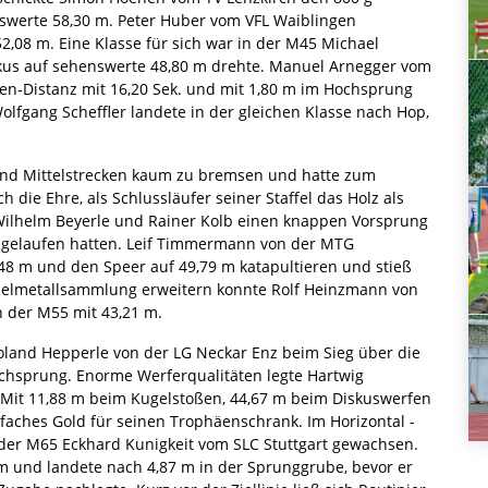
swerte 58,30 m. Peter Huber vom VFL Waiblingen
,08 m. Eine Klasse für sich war in der M45 Michael
skus auf sehenswerte 48,80 m drehte. Manuel Arnegger vom
en-Distanz mit 16,20 Sek. und mit 1,80 m im Hochsprung
olfgang Scheffler landete in der gleichen Klasse nach Hop,
 und Mittelstrecken kaum zu bremsen und hatte zum
ie Ehre, als Schlussläufer seiner Staffel das Holz als
, Wilhelm Beyerle und Rainer Kolb einen knappen Vorsprung
ausgelaufen hatten. Leif Timmermann von der MTG
8 m und den Speer auf 49,79 m katapultieren und stieß
Edelmetallsammlung erweitern konnte Rolf Heinzmann von
n der M55 mit 43,21 m.
land Hepperle von der LG Neckar Enz beim Sieg über die
chsprung. Enorme Werferqualitäten legte Hartwig
 Mit 11,88 m beim Kugelstoßen, 44,67 m beim Diskuswerfen
aches Gold für seinen Trophäenschrank. Im Horizontal -
 der M65 Eckhard Kunigkeit vom SLC Stuttgart gewachsen.
1 m und landete nach 4,87 m in der Sprunggrube, bevor er