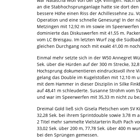
war Natascha Wolf von der DJK Villingen. Nach 
an die Stabhochsprunganlage hatte sie dort den
bessere Höhe einen Riss der Achillessehne zu. V
Operation und eine schnelle Genesung! In der nä
Metzingen mit 12,92 m im sowie im Speerwerfen
dominierte das Diskuswerfen mit 41,55 m. Pack
vom LC Breisgau. Im letzten Wurf zog die Südbade
gleichen Durchgang noch mit exakt 41,00 m noch
Einmal mehr setzte sich in der W50 Annegret Wür
Sek. über die Hürden auf der 300 m Strecke, 32
Hochsprung dokumentieren eindrucksvoll ihre Vie
gelang das Double im Kugelstoßen mit 12,10 m un
mit dem Hammer in dieser Disziplin in Silke Fink
auf 48,41 m schleuderte. Susanne Strohm vom SV 
und war im Speerwerfen mit 35,33 m nicht zu b
Dreimal Gold ließ sich Gisela Pletschen vom SV 
32,28 Sek. bei ihrem Sprintdouble sowie 3,78 m 
2 Titel mehr sammelte Vielstarterin Ruth Pach vo
33,02 Sek. über 200 m, 77,78 Sek. über 400 m wu
bei den Sprüngen gemessen.