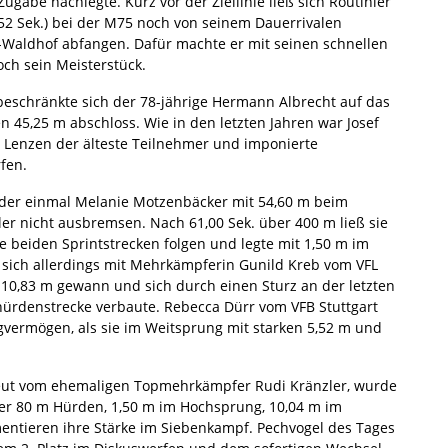
gabe nachlegte. Kurz vor der Ziellinie ließ sich Routinier
4,52 Sek.) bei der M75 noch von seinem Dauerrivalen
l-Waldhof abfangen. Dafür machte er mit seinen schnellen
och sein Meisterstück.
beschränkte sich der 78-jährige Hermann Albrecht auf das
n 45,25 m abschloss. Wie in den letzten Jahren war Josef
Lenzen der älteste Teilnehmer und imponierte
fen.
eder einmal Melanie Motzenbäcker mit 54,60 m beim
er nicht ausbremsen. Nach 61,00 Sek. über 400 m ließ sie
e beiden Sprintstrecken folgen und legte mit 1,50 m im
 sich allerdings mit Mehrkämpferin Gunild Kreb vom VFL
 10,83 m gewann und sich durch einen Sturz an der letzten
zhürdenstrecke verbaute. Rebecca Dürr vom VFB Stuttgart
vermögen, als sie im Weitsprung mit starken 5,52 m und
treut vom ehemaligen Topmehrkämpfer Rudi Kränzler, wurde
ber 80 m Hürden, 1,50 m im Hochsprung, 10,04 m im
ntieren ihre Stärke im Siebenkampf. Pechvogel des Tages