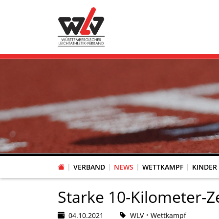
VERBAND
NEWS
WETTKAMPF
KINDER
FACHAUSSCHUSS WETTKAMPFORGANISATION
VR-POKAL KINDERLEICHTATHLETIK DES WLV
FACHAUSSCHUSS FREIZEIT-, LAUF- UND GESUNDHEITSSPORT
FACHAUSSCHUSS BILDUNG & SPORTENTWICKLUNG
WLV PERSONEN- & VE
VERTRAUENSPERSONEN Z
LAUF-/WALKING-/NORDIC WAL
Fachausschus
Starke 10-Kilometer-Z
04.10.2021
WLV
Wettkampf