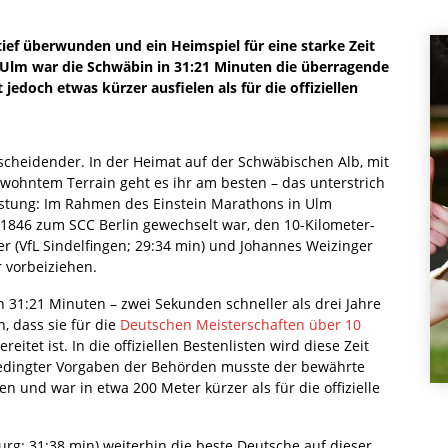
tief überwunden und ein Heimspiel für eine starke Zeit
 Ulm war die Schwäbin in 31:21 Minuten die überragende
jedoch etwas kürzer ausfielen als für die offiziellen
tscheidender. In der Heimat auf der Schwäbischen Alb, mit
wohntem Terrain geht es ihr am besten – das unterstrich
istung: Im Rahmen des Einstein Marathons in Ulm
 1846 zum SCC Berlin gewechselt war, den 10-Kilometer-
r (VfL Sindelfingen; 29:34 min) und Johannes Weizinger
 vorbeiziehen.
n 31:21 Minuten – zwei Sekunden schneller als drei Jahre
n, dass sie für die
Deutschen Meisterschaften über 10
eitet ist. In die offiziellen Bestenlisten wird diese Zeit
edingter Vorgaben der Behörden musste der bewährte
n und war in etwa 200 Meter kürzer als für die offizielle
urg; 31:38 min) weiterhin die beste Deutsche auf dieser