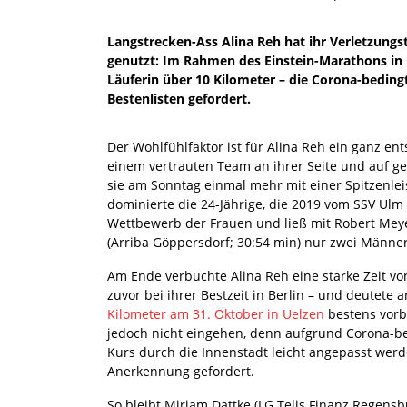
Langstrecken-Ass Alina Reh hat ihr Verletzungs
genutzt: Im Rahmen des Einstein-Marathons in
Läuferin über 10 Kilometer – die Corona-bedingt 
Bestenlisten gefordert.
Der Wohlfühlfaktor ist für Alina Reh ein ganz en
einem vertrauten Team an ihrer Seite und auf ge
sie am Sonntag einmal mehr mit einer Spitzenle
dominierte die 24-Jährige, die 2019 vom SSV Ulm
Wettbewerb der Frauen und ließ mit Robert Meye
(Arriba Göppersdorf; 30:54 min) nur zwei Männer
Am Ende verbuchte Alina Reh eine starke Zeit vo
zuvor bei ihrer Bestzeit in Berlin – und deutete a
Kilometer am 31. Oktober in Uelzen
bestens vorber
jedoch nicht eingehen, denn aufgrund Corona-b
Kurs durch die Innenstadt leicht angepasst werde
Anerkennung gefordert.
So bleibt Miriam Dattke (LG Telis Finanz Regensb