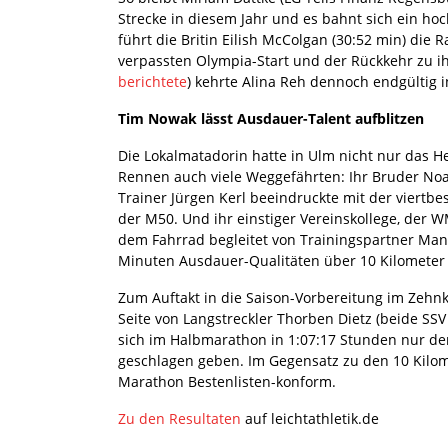
Strecke in diesem Jahr und es bahnt sich ein hoc
führt die Britin Eilish McColgan (30:52 min) die
verpassten Olympia-Start und der Rückkehr zu ih
berichtete
) kehrte Alina Reh dennoch endgültig i
Tim Nowak lässt Ausdauer-Talent aufblitzen
Die Lokalmatadorin hatte in Ulm nicht nur das H
Rennen auch viele Weggefährten: Ihr Bruder Noah
Trainer Jürgen Kerl beeindruckte mit der viertb
der M50. Und ihr einstiger Vereinskollege, der
dem Fahrrad begleitet von Trainingspartner Manu
Minuten Ausdauer-Qualitäten über 10 Kilometer 
Zum Auftakt in die Saison-Vorbereitung im Zehnk
Seite von Langstreckler Thorben Dietz (beide S
sich im Halbmarathon in 1:07:17 Stunden nur dem
geschlagen geben. Im Gegensatz zu den 10 Kilo
Marathon Bestenlisten-konform.
Zu den Resultaten
auf leichtathletik.de