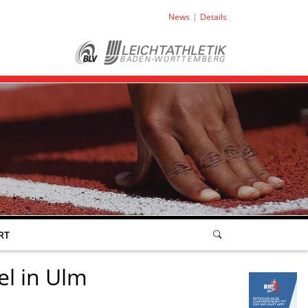
News
Details
RT
el in Ulm