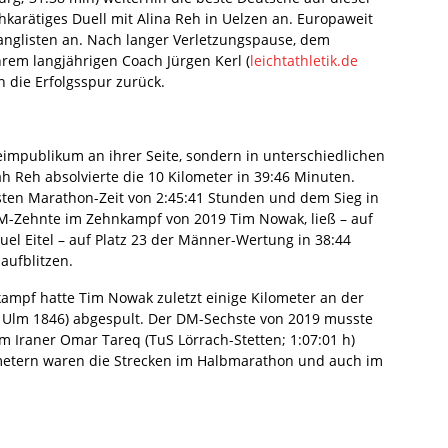
hkarätiges Duell mit Alina Reh in Uelzen an. Europaweit
 Ranglisten an. Nach langer Verletzungspause, dem
rem langjährigen Coach Jürgen Kerl (
leichtathletik.de
n die Erfolgsspur zurück.
eimpublikum an ihrer Seite, sondern in unterschiedlichen
 Reh absolvierte die 10 Kilometer in 39:46 Minuten.
esten Marathon-Zeit von 2:45:41 Stunden und dem Sieg in
 WM-Zehnte im Zehnkampf von 2019 Tim Nowak, ließ – auf
el Eitel – auf Platz 23 der Männer-Wertung in 38:44
aufblitzen.
ampf hatte Tim Nowak zuletzt einige Kilometer an der
SV Ulm 1846) abgespult. Der DM-Sechste von 2019 musste
 Iraner Omar Tareq (TuS Lörrach-Stetten; 1:07:01 h)
metern waren die Strecken im Halbmarathon und auch im