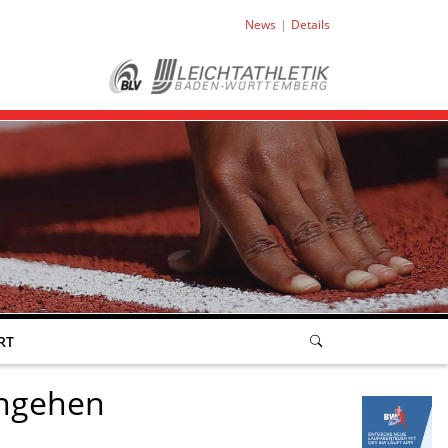
News
Details
RT
engehen