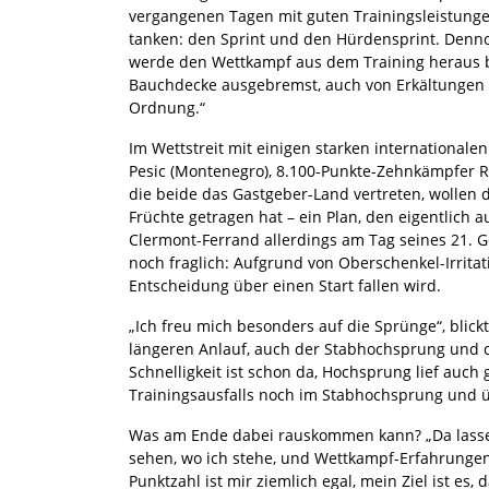
vergangenen Tagen mit guten Trainingsleistungen
tanken: den Sprint und den Hürdensprint. Dennoc
werde den Wettkampf aus dem Training heraus be
Bauchdecke ausgebremst, auch von Erkältungen bl
Ordnung.“
Im Wettstreit mit einigen starken international
Pesic (Montenegro), 8.100-Punkte-Zehnkämpfer 
die beide das Gastgeber-Land vertreten, wollen 
Früchte getragen hat – ein Plan, den eigentlich 
Clermont-Ferrand allerdings am Tag seines 21. Ge
noch fraglich: Aufgrund von Oberschenkel-Irritati
Entscheidung über einen Start fallen wird.
„Ich freu mich besonders auf die Sprünge“, blic
längeren Anlauf, auch der Stabhochsprung und de
Schnelligkeit ist schon da, Hochsprung lief auch 
Trainingsausfalls noch im Stabhochsprung und ü
Was am Ende dabei rauskommen kann? „Da lasse i
sehen, wo ich stehe, und Wettkampf-Erfahrungen
Punktzahl ist mir ziemlich egal, mein Ziel ist es, 