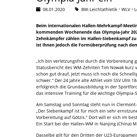
08.01.2020
BW-Leichtathletik
WLV
L
Beim internationalen Hallen-Mehrkampf-Meeting
kommenden Wochenende das Olympia-Jahr 2020 
Zehnkämpfer zählen im Hallen-Siebenkampf zu d
ist ihnen jedoch die Formüberprüfung nach dem
„Ich bin verletzungsfrei durch die Vorbereitung 
Statusbericht des WM-Zehnten Tim Nowak kurz vor
schon gut drauf, jetzt muss ich noch die Schnelli
schwer.“ Der 24 Jahre alte Athlet vom SSV Ulm 1
erfolgreich die Grundausbildung in der Sportf
das intensive Training für die wichtige Olympi
Am Samstag und Sonntag steht nun in Clermont
„Der Siebenkampf ist für mich ein sehr ernstzun
Vorbereitung auf Götzis.“ Dort will er sich im be
Ein Start bei der Hallen-WM in Nanjing (China) 
Dasselbe gilt für den Dritten der U23-Europameis