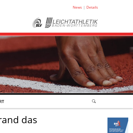
News
Details
RT
rand das