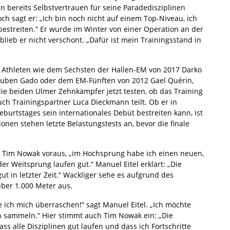
 bereits Selbstvertrauen für seine Paradedisziplinen
h sagt er: „Ich bin noch nicht auf einem Top-Niveau, ich
streiten.“ Er wurde im Winter von einer Operation an der
ieb er nicht verschont. „Dafür ist mein Trainingsstand in
en Athleten wie dem Sechsten der Hallen-EM von 2017 Darko
Ruben Gado oder dem EM-Fünften von 2012 Gael Quérin,
die beiden Ulmer Zehnkämpfer jetzt testen, ob das Training
auch Trainingspartner Luca Dieckmann teilt. Ob er in
burtstages sein internationales Debüt bestreiten kann, ist
onen stehen letzte Belastungstests an, bevor die finale
kt Tim Nowak voraus, „im Hochsprung habe ich einen neuen,
r Weitsprung laufen gut.“ Manuel Eitel erklärt: „Die
gut in letzter Zeit.“ Wackliger sehe es aufgrund des
ber 1.000 Meter aus.
ch mich überraschen!“ sagt Manuel Eitel. „Ich möchte
 sammeln.“ Hier stimmt auch Tim Nowak ein: „Die
dass alle Disziplinen gut laufen und dass ich Fortschritte