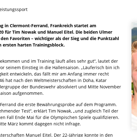
eistungssport
 in Clermont-Ferrand, Frankreich startet am
für Tim Nowak und Manuel Eitel. Die beiden Ulmer
en Favoriten – wichtiger als der Sieg und die Punktzahl
 ersten harten Trainingsblock.
gekommen und im Training läuft alles sehr gut“, lautet der
 seinem Einstieg in die Hallensaison. „Läuferisch bin ich
gkeit entwickeln, das fällt mir am Anfang immer recht
846 hat nach den Weltmeisterschaften in Doha, Katar
ördergruppe der Bundeswehr absolviert und Mitte November
a-Saison aufgenommen.
-Ferrand die erste Bewährungsprobe auf dem Programm.
ehmender Test“, erklärt Tim Nowak, „und zugleich Teil der
sten Fall Ende Mai für die Olympischen Spiele qualifizieren.
Mitte März kommt dagegen nicht infrage.
terschaften Manuel Eitel. Der 22-Jährige konnte in den