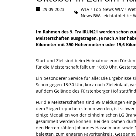
29.09.2023
WLV
Top-News WLV
Wet
News BW-Leichtathletik
W
Im Rahmen des 9. TrailRUN21 werden schon zu
Meisterschaften ausgetragen. Je nach Alter hab
Kilometer mit 390 Höhenmetern oder 19,6 Kilo
Start und Ziel sind beim Heimatmuseum Fürstenbe
für die Meisterschaft fällt um 10:00 Uhr. Gestart
Ein besonderer Service für alle: Die Ergebnisse s
Schon gegen 13:30 Uhr, kurz nach Zieleinlauf, w
auf dem Gelände des Fürstenberger Hof stattfin
Für die Meisterschaften sind 99 Meldungen eing
dem Siegertreppchen stehen werden, ist schwer 
einige Medaillen von der einheimischen LG Brand
gesammelt werden können. Bei den Damen dürfte
den Herren zählen Johannes Hasselmann sowie Pir
belegten, zum engeren Favoritenkreis. Gespannt 