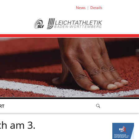
News
Details
RT
ch am 3.