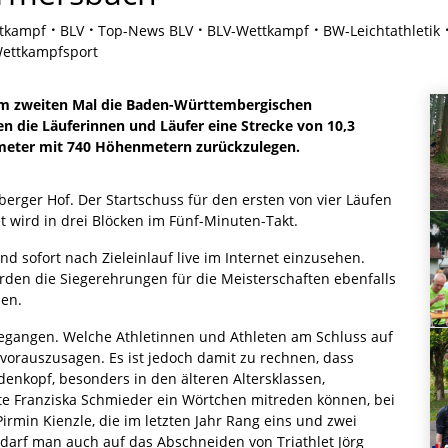
tkampf
BLV
Top-News BLV
BLV-Wettkampf
BW-Leichtathletik
ettkampfsport
m zweiten Mal die Baden-Württembergischen
en die Läuferinnen und Läufer eine Strecke von 10,3
meter mit 740 Höhenmetern zurückzulegen.
rger Hof. Der Startschuss für den ersten von vier Läufen
et wird in drei Blöcken im Fünf-Minuten-Takt.
ind sofort nach Zieleinlauf live im Internet einzusehen.
erden die Siegerehrungen für die Meisterschaften ebenfalls
den.
egangen. Welche Athletinnen und Athleten am Schluss auf
vorauszusagen. Es ist jedoch damit zu rechnen, dass
enkopf, besonders in den älteren Altersklassen,
 Franziska Schmieder ein Wörtchen mitreden können, bei
min Kienzle, die im letzten Jahr Rang eins und zwei
darf man auch auf das Abschneiden von Triathlet Jörg