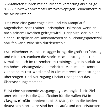
SSV-Athleten führen mit deutlichem Vorsprung als einzige
8.000-Punkte-Zehnkämpfer im zwölfköpfigen Teilnehmerfeld
die Meldeliste an.
„Das wird eine ganz enge Kiste und ein Kampf auf
Augenhöhe“, sagt Trainer Christopher Hallmann, wenn er
nach seinem Favoriten gefragt wird. „Derjenige, der in allen
sieben Disziplinen am konstantesten sein Leistungspotenzial
abrufen kann, wird sich durchsetzen.“
EM-Teilnehmer Mathias Brugger bringt die größte Erfahrung
und mit 6.126 Punkten die stärkste Bestleistung mit. Tim
Nowak hat sich im Dezember im Trainingslager in Südafrika
ein hohes Leistungsniveau erarbeitet. Manuel Eitel konnte
zuletzt beim Test-Wettkampf in Ulm mit zwei Bestleistungen
überzeugen. Und Neuzugang Florian Obst gehört das
Überraschungsmoment.
Es ist eine spannende Ausgangslage, wenngleich ein Ziel
unerreichbar ist: die Qualifikation für die Hallen-EM in
Glasgow (Großbritannien; 1. bis 3. März). Denn die beiden
deutschen Startplätze sind bereits aufgrund der Leistungen