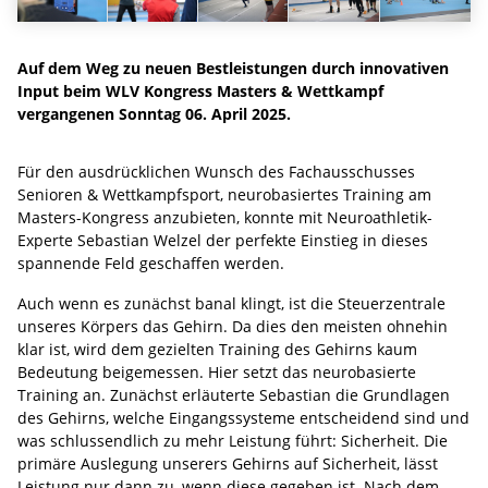
Auf dem Weg zu neuen Bestleistungen durch innovativen
Input beim WLV Kongress Masters & Wettkampf
vergangenen Sonntag 06. April 2025.
Für den ausdrücklichen Wunsch des Fachausschusses
Senioren & Wettkampfsport, neurobasiertes Training am
Masters-Kongress anzubieten, konnte mit Neuroathletik-
Experte Sebastian Welzel der perfekte Einstieg in dieses
spannende Feld geschaffen werden.
Auch wenn es zunächst banal klingt, ist die Steuerzentrale
unseres Körpers das Gehirn. Da dies den meisten ohnehin
klar ist, wird dem gezielten Training des Gehirns kaum
Bedeutung beigemessen. Hier setzt das neurobasierte
Training an. Zunächst erläuterte Sebastian die Grundlagen
des Gehirns, welche Eingangssysteme entscheidend sind und
was schlussendlich zu mehr Leistung führt: Sicherheit. Die
primäre Auslegung unserers Gehirns auf Sicherheit, lässt
Leistung nur dann zu, wenn diese gegeben ist. Nach dem