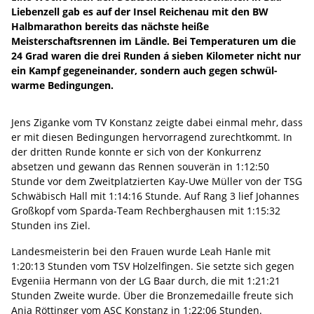
Liebenzell gab es auf der Insel Reichenau mit den BW
Halbmarathon bereits das nächste heiße
Meisterschaftsrennen im Ländle. Bei Temperaturen um die
24 Grad waren die drei Runden á sieben Kilometer nicht nur
ein Kampf gegeneinander, sondern auch gegen schwül-
warme Bedingungen.
Jens Ziganke vom TV Konstanz zeigte dabei einmal mehr, dass
er mit diesen Bedingungen hervorragend zurechtkommt. In
der dritten Runde konnte er sich von der Konkurrenz
absetzen und gewann das Rennen souverän in 1:12:50
Stunde vor dem Zweitplatzierten Kay-Uwe Müller von der TSG
Schwäbisch Hall mit 1:14:16 Stunde. Auf Rang 3 lief Johannes
Großkopf vom Sparda-Team Rechberghausen mit 1:15:32
Stunden ins Ziel.
Landesmeisterin bei den Frauen wurde Leah Hanle mit
1:20:13 Stunden vom TSV Holzelfingen. Sie setzte sich gegen
Evgeniia Hermann von der LG Baar durch, die mit 1:21:21
Stunden Zweite wurde. Über die Bronzemedaille freute sich
Anja Röttinger vom ASC Konstanz in 1:22:06 Stunden.